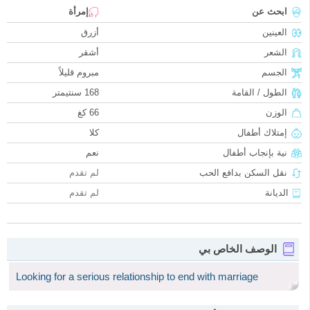
ابحث عن
إمرأة
العينين
أزرق
الشعر
أشقر
الجسم
مبروم قليلاً
الطول / القامة
168 سنتيمتر
الوزن
66 كغ
إمتلاك أطفال
كلا
نية بإنجاب أطفال
نعم
نقل السكن بدافع الحب
لم تقدم
الديانة
لم تقدم
الوصف الخاص بي
Looking for a serious relationship to end with marriage