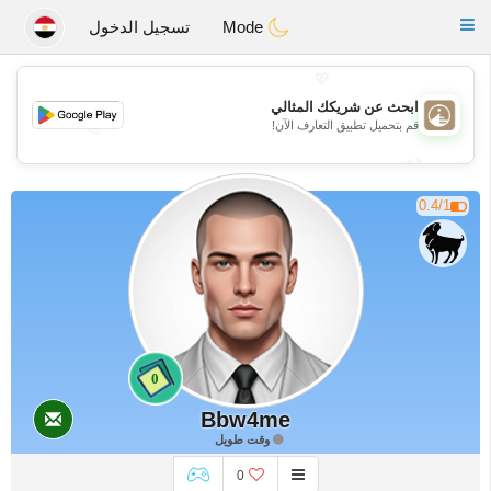
B
ahebik
Toggle
Mode
تسجيل الدخول
navigation
💖
ابحث عن شريكك المثالي
💖
قم بتحميل تطبيق التعارف الآن!
💕
💕
0.4/1
0
Bbw4me
وقت طويل
0