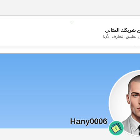
💖
 شريكك المثالي
 تطبيق التعارف الآن!
💕
Hany0006
0