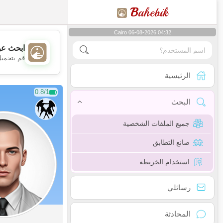
B
ahebik
Cairo 06-08-2026 04:32
ابحث عن
قم بتحميل
الرئيسية
0.8/1
البحث
جميع الملفات الشخصية
صانع التطابق
استخدام الخريطة
رسائلي
المحادثة