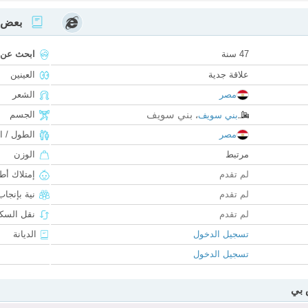
بعض ا
47 سنة
ابحث عن
علاقة جدية
العينين
مصر
الشعر
بني سويف
الجسم
بني سويف
،
مصر
الطول / ا
مرتبط
الوزن
لم تقدم
إمتلاك أط
لم تقدم
نية بإنجا
لم تقدم
نقل السكن
تسجيل الدخول
الديانة
تسجيل الدخول
 بي