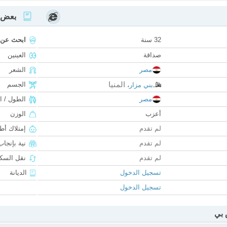
بعض ا
32 سنة
ابحث عن
صداقة
العينين
مصر
الشعر
المنيا
الجسم
بني مزار
،
مصر
الطول / ا
أعزب
الوزن
لم تقدم
إمتلاك أط
لم تقدم
نية بإنجا
لم تقدم
نقل السكن
تسجيل الدخول
الديانة
تسجيل الدخول
 بي