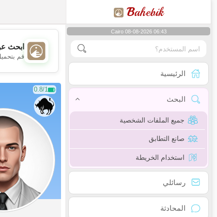
B
ahebik
Cairo 08-08-2026 06:43
ابحث عن
قم بتحميل
الرئيسية
0.8/1
البحث
جميع الملفات الشخصية
صانع التطابق
استخدام الخريطة
رسائلي
المحادثة