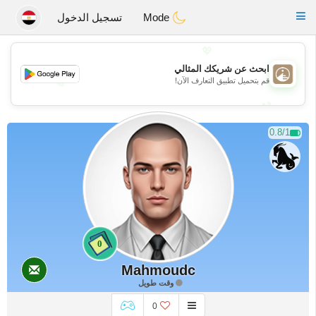
B
ahebik
Toggle
Mode
تسجيل الدخول
navigation
💖
ابحث عن شريكك المثالي
💖
قم بتحميل تطبيق التعارف الآن!
💕
💕
0.8/1
0
Mahmoudc
وقت طويل
0