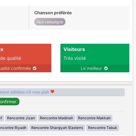
Chanson préférée
Non renseigné
ux
Visiteurs
 de qualité
Très visité
ualité confirmée
Le meilleur
soyez solidaire s'il vous plaît
wf
Rencontre Jizan
Rencontre Madinah
Rencontre Makkah
ncontre Riyadh
Rencontre Sharqiyah (Eastern)
Rencontre Tabuk