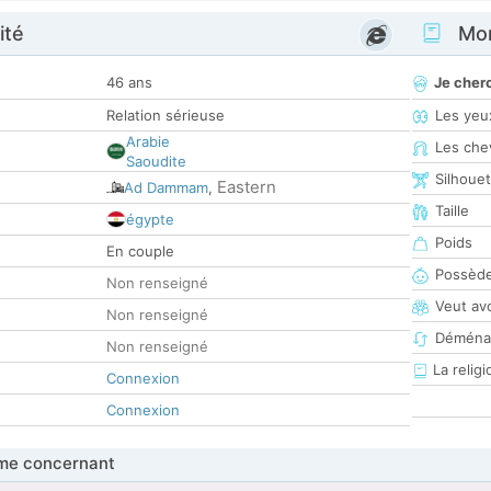
ité
Mon
46 ans
Je cher
Relation sérieuse
Les yeu
Arabie
Les che
Saoudite
Silhoue
Eastern
Ad Dammam
,
Taille
égypte
Poids
En couple
Possède
Non renseigné
Veut av
Non renseigné
Déména
Non renseigné
La religi
Connexion
Connexion
me concernant