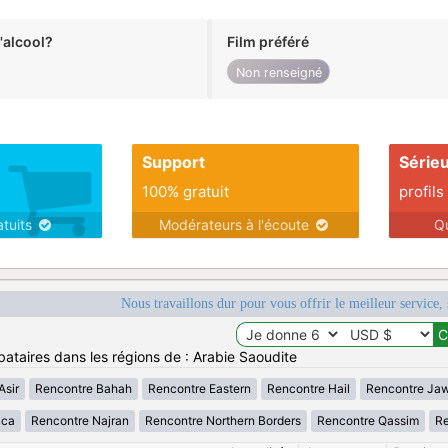
alcool?
Film préféré
Non renseigné
Support
Série
100% gratuit
profils
atuits
Modérateurs à l'écoute
Q
Nous travaillons dur pour vous offrir le meilleur service, 
bataires dans les régions de : Arabie Saoudite
Asir
Rencontre Bahah
Rencontre Eastern
Rencontre Hail
Rencontre Ja
cca
Rencontre Najran
Rencontre Northern Borders
Rencontre Qassim
Re