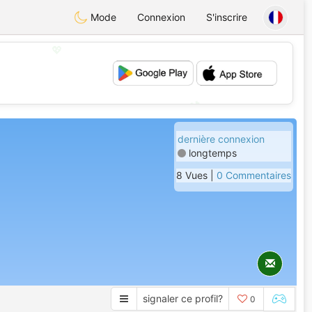
Mode
Connexion
S'inscrire
💖
💕
dernière connexion
longtemps
8 Vues |
0 Commentaires
signaler ce profil?
0