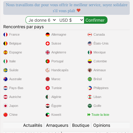
Nous travaillons dur pour vous offrir le meilleur service, soyez solidaire
s'il vous plaît
Rencontres par pays
France
Allemagne
Canada
Belgique
Suisse
États-Unis
Espagne
Angleterre
Mexique
Italie
Portugal
Colombie
Suède
Handicapés
Animaux
Australie
Maroc
Brésil
Pays-Bas
Tunisie
Philippines
Autriche
Algérie
Liban
Japon
Égypte
Golfe
Chine
Koweït
Toute la liste
Actualités
|
Arnaqueurs
|
Boutique
|
Opinions