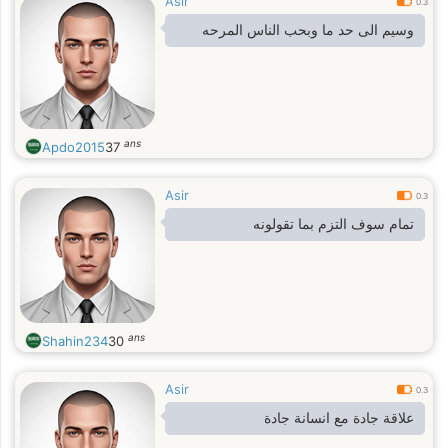
Asir
0.3
وسيم الى حد ما وبحب الناس المرحه
ans
Apdo2015
37
Asir
0.3
تمام سوف التزم بما تقولونه
ans
Shahin234
30
Asir
0.3
علاقة جادة مع انسانة جادة