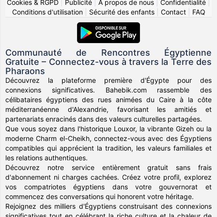
Cookies & RGPD
|
Publicité
|
À propos de nous
|
Confidentialité
|
Conditions d'utilisation
|
Sécurité des enfants
|
Contact
|
FAQ
Communauté de Rencontres Égyptienne
Gratuite – Connectez-vous à travers la Terre des
Pharaons
Découvrez la plateforme première d'Égypte pour des
connexions significatives. Bahebik.com rassemble des
célibataires égyptiens des rues animées du Caire à la côte
méditerranéenne d'Alexandrie, favorisant les amitiés et
partenariats enracinés dans des valeurs culturelles partagées.
Que vous soyez dans l'historique Louxor, la vibrante Gizeh ou la
moderne Charm el-Cheikh, connectez-vous avec des Égyptiens
compatibles qui apprécient la tradition, les valeurs familiales et
les relations authentiques.
Découvrez notre service entièrement gratuit sans frais
d'abonnement ni charges cachées. Créez votre profil, explorez
vos compatriotes égyptiens dans votre gouvernorat et
commencez des conversations qui honorent votre héritage.
Rejoignez des milliers d'Égyptiens construisant des connexions
significatives tout en célébrant la riche culture et la chaleur de