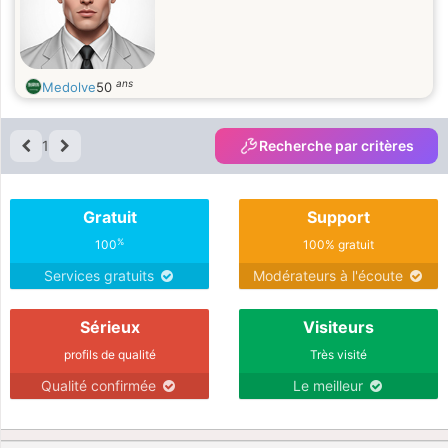
ans
Medolve
50
1
Recherche par critères
Gratuit
Support
%
100
100% gratuit
Services gratuits
Modérateurs à l'écoute
Sérieux
Visiteurs
profils de qualité
Très visité
Qualité confirmée
Le meilleur