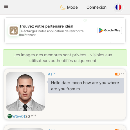
B
ahebik
Toggle
Mode
Connexion
navigation
💖
Trouvez votre partenaire idéal
Téléchargez notre application de rencontre
💖
maintenant !
💕
💕
Les images des membres sont privées - visibles aux
utilisateurs authentifiés uniquement
Asir
0.5
Hello daer moon how are you where
are you from m
ans
W5w01
30