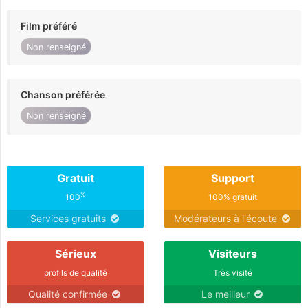
Film préféré
Non renseigné
Chanson préférée
Non renseigné
Gratuit
Support
%
100
100% gratuit
Services gratuits
Modérateurs à l'écoute
Sérieux
Visiteurs
profils de qualité
Très visité
Qualité confirmée
Le meilleur