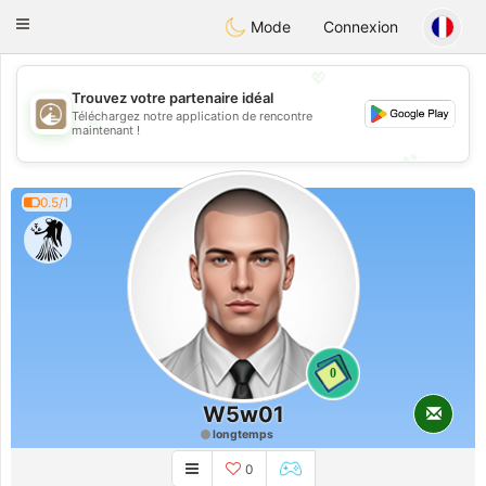
B
ahebik
Toggle
Mode
Connexion
navigation
💖
Trouvez votre partenaire idéal
Téléchargez notre application de rencontre
💖
maintenant !
💕
💕
0.5/1
0
W5w01
longtemps
0