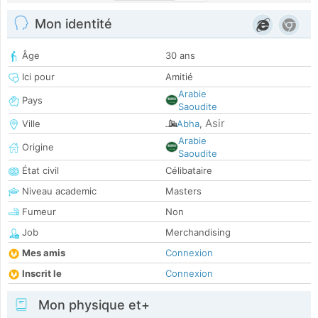
Mon identité
Âge
30 ans
Ici pour
Amitié
Arabie
Pays
Saoudite
Asir
Ville
Abha
,
Arabie
Origine
Saoudite
État civil
Célibataire
Niveau academic
Masters
Fumeur
Non
Job
Merchandising
Mes amis
Connexion
Inscrit le
Connexion
Mon physique et+