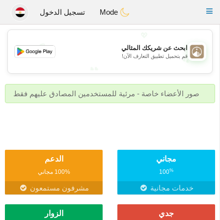
B
ahebik
Toggle
Mode
تسجيل الدخول
navigation
💖
💖
ابحث عن شريكك المثالي
قم بتحميل تطبيق التعارف الآن!
💕
💕
صور الأعضاء خاصة - مرئية للمستخدمين المصادق عليهم فقط
مجاني
الدعم
%
100
100% مجاني
خدمات مجانية
مشرفون مستمعون
جدي
الزوار