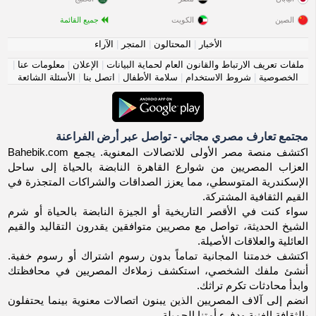
الصين
الكويت
جميع القائمة
الأخبار
|
المحتالون
|
المتجر
|
الآراء
ملفات تعريف الارتباط والقانون العام لحماية البيانات
|
الإعلان
|
معلومات عنا
|
الخصوصية
|
شروط الاستخدام
|
سلامة الأطفال
|
اتصل بنا
|
الأسئلة الشائعة
مجتمع تعارف مصري مجاني - تواصل عبر أرض الفراعنة
اكتشف منصة مصر الأولى للاتصالات المعنوية. يجمع Bahebik.com
العزاب المصريين من شوارع القاهرة النابضة بالحياة إلى ساحل
الإسكندرية المتوسطي، مما يعزز الصداقات والشراكات المتجذرة في
القيم الثقافية المشتركة.
سواء كنت في الأقصر التاريخية أو الجيزة النابضة بالحياة أو شرم
الشيخ الحديثة، تواصل مع مصريين متوافقين يقدرون التقاليد والقيم
العائلية والعلاقات الأصيلة.
اكتشف خدمتنا المجانية تماماً بدون رسوم اشتراك أو رسوم خفية.
أنشئ ملفك الشخصي، استكشف زملاءك المصريين في محافظتك
وابدأ محادثات تكرم تراثك.
انضم إلى آلاف المصريين الذين يبنون اتصالات معنوية بينما يحتفلون
بالثقافة الغنية ودفء أمتنا الجميلة.