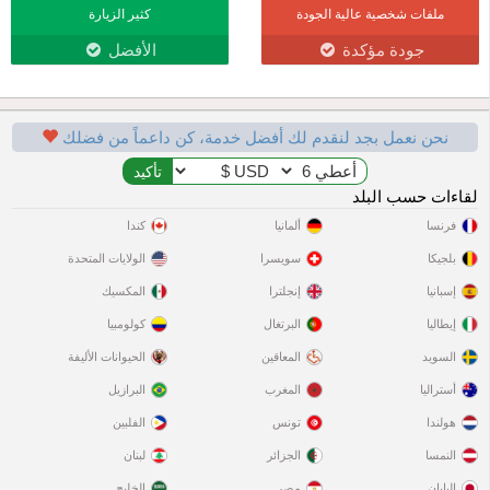
ملفات شخصية عالية الجودة
كثير الزيارة
جودة مؤكدة
الأفضل
نحن نعمل بجد لنقدم لك أفضل خدمة، كن داعماً من فضلك
لقاءات حسب البلد
فرنسا
ألمانيا
كندا
بلجيكا
سويسرا
الولايات المتحدة
إسبانيا
إنجلترا
المكسيك
إيطاليا
البرتغال
كولومبيا
السويد
المعاقين
الحيوانات الأليفة
أستراليا
المغرب
البرازيل
هولندا
تونس
الفلبين
النمسا
الجزائر
لبنان
اليابان
مصر
الخليج