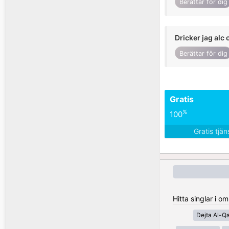
Berättar för dig
Dricker jag alc 
Berättar för dig
Gratis
%
100
Gratis tjä
Hitta singlar i 
Dejta Al-Q