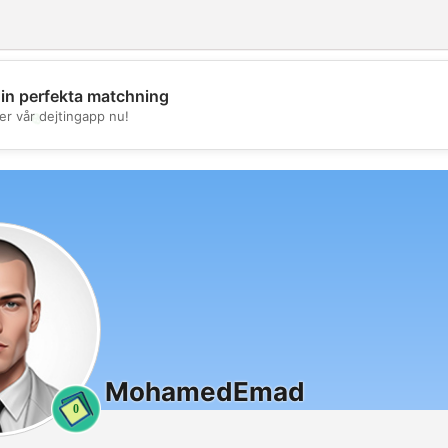
din perfekta matchning
💖
er vår dejtingapp nu!
💕
MohamedEmad
0