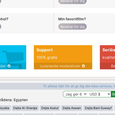
Berättar för dig
ohol?
Min favoritfilm?
Berättar för dig
Support
Seriö
100% gratis
kvalite
nster
Lyssnande moderatorer
Be
Vi arbetar hårt för att ge dig den bästa servicen, 
områdena: Egypten
alyubia
Dejta Al-Sharqia
Dejta Assiut
Dejta Aswan
Dejta Bani Suwayf