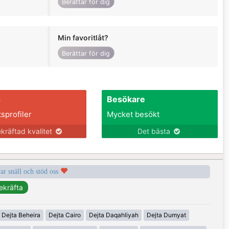
Berättar för dig
Min favoritlåt?
Berättar för dig
s
Besökare
tsprofiler
Mycket besökt
kräftad kvalitet
Det bästa
var snäll och stöd oss
Dejta Beheira
Dejta Cairo
Dejta Daqahliyah
Dejta Dumyat