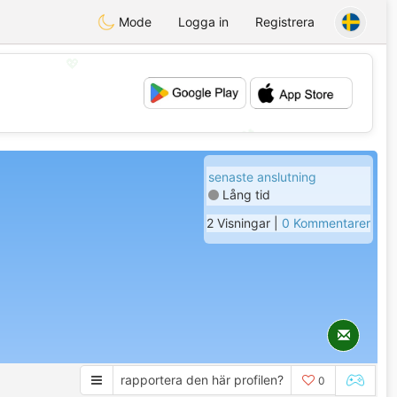
Mode
Logga in
Registrera
💖
💕
senaste anslutning
Lång tid
2 Visningar |
0 Kommentarer
rapportera den här profilen?
0