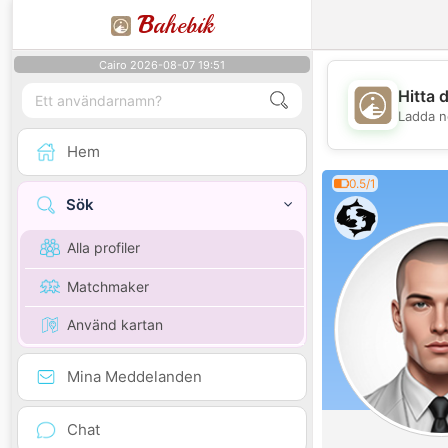
B
ahebik
Cairo 2026-08-07 19:51
Hitta 
Ladda n
Hem
0.5/1
Sök
Alla profiler
Matchmaker
Använd kartan
Mina Meddelanden
Chat