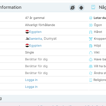
nformation
Någ
47 år gammal
Letar du
Allvarligt förhållande
Ögon
Egypten
Håret
Dumyat
Damietta
,
Kroppe
Egypten
Höjd
Single
Vikt
Berättar för dig
Have ba
Berättar för dig
Vill ha 
Berättar för dig
Ändra st
Logga in
Religion
Logga in
g