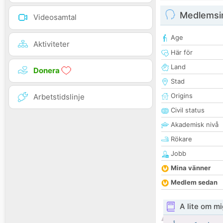
Medlemsi
Videosamtal
Age
Aktiviteter
Här för
Land
Donera
Stad
Origins
Arbetstidslinje
Civil status
Akademisk nivå
Rökare
Jobb
Mina vänner
Medlem sedan
A lite om mi