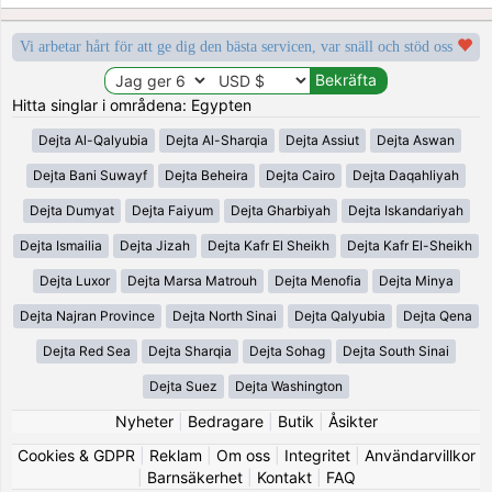
Vi arbetar hårt för att ge dig den bästa servicen, var snäll och stöd oss
Hitta singlar i områdena: Egypten
Dejta Al-Qalyubia
Dejta Al-Sharqia
Dejta Assiut
Dejta Aswan
Dejta Bani Suwayf
Dejta Beheira
Dejta Cairo
Dejta Daqahliyah
Dejta Dumyat
Dejta Faiyum
Dejta Gharbiyah
Dejta Iskandariyah
Dejta Ismailia
Dejta Jizah
Dejta Kafr El Sheikh
Dejta Kafr El-Sheikh
Dejta Luxor
Dejta Marsa Matrouh
Dejta Menofia
Dejta Minya
Dejta Najran Province
Dejta North Sinai
Dejta Qalyubia
Dejta Qena
Dejta Red Sea
Dejta Sharqia
Dejta Sohag
Dejta South Sinai
Dejta Suez
Dejta Washington
Nyheter
|
Bedragare
|
Butik
|
Åsikter
Cookies & GDPR
|
Reklam
|
Om oss
|
Integritet
|
Användarvillkor
|
Barnsäkerhet
|
Kontakt
|
FAQ