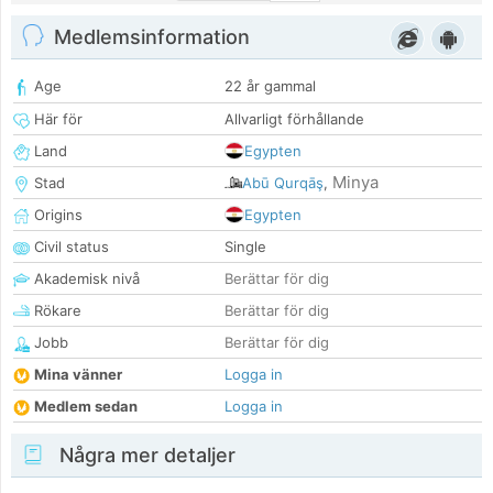
Medlemsinformation
Age
22 år gammal
Här för
Allvarligt förhållande
Land
Egypten
Minya
Stad
Abū Qurqāş
,
Origins
Egypten
Civil status
Single
Akademisk nivå
Berättar för dig
Rökare
Berättar för dig
Jobb
Berättar för dig
Mina vänner
Logga in
Medlem sedan
Logga in
Några mer detaljer