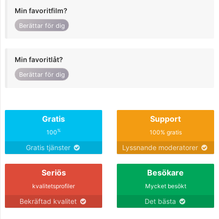
Min favoritfilm?
Berättar för dig
Min favoritlåt?
Berättar för dig
Gratis
Support
%
100
100% gratis
Gratis tjänster
Lyssnande moderatorer
Seriös
Besökare
kvalitetsprofiler
Mycket besökt
Bekräftad kvalitet
Det bästa