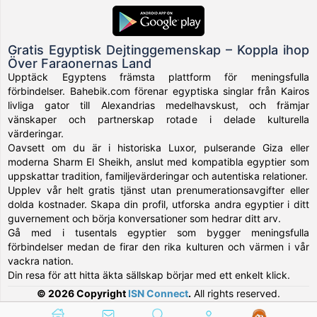
Gratis Egyptisk Dejtinggemenskap – Koppla ihop
Över Faraonernas Land
Upptäck Egyptens främsta plattform för meningsfulla
förbindelser. Bahebik.com förenar egyptiska singlar från Kairos
livliga gator till Alexandrias medelhavskust, och främjar
vänskaper och partnerskap rotade i delade kulturella
värderingar.
Oavsett om du är i historiska Luxor, pulserande Giza eller
moderna Sharm El Sheikh, anslut med kompatibla egyptier som
uppskattar tradition, familjevärderingar och autentiska relationer.
Upplev vår helt gratis tjänst utan prenumerationsavgifter eller
dolda kostnader. Skapa din profil, utforska andra egyptier i ditt
guvernement och börja konversationer som hedrar ditt arv.
Gå med i tusentals egyptier som bygger meningsfulla
förbindelser medan de firar den rika kulturen och värmen i vår
vackra nation.
Din resa för att hitta äkta sällskap börjar med ett enkelt klick.
© 2026 Copyright
ISN Connect
.
All rights reserved.