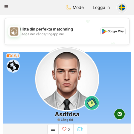
B
ahebik
Toggle
Mode
Logga in
navigation
💖
Hitta din perfekta matchning
💖
Ladda ner vår dejtingapp nu!
💕
💕
0.5/1
0
Asdfdsa
Lång tid
0