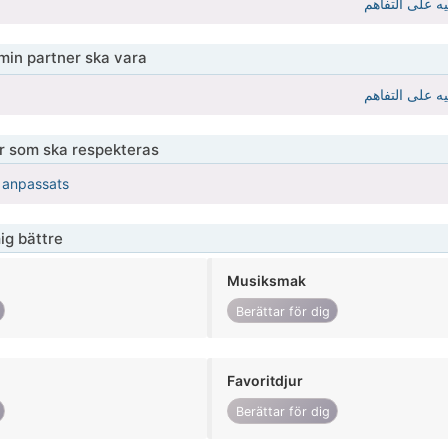
ه على التفاهم
 min partner ska vara
ه على التفاهم
er som ska respekteras
r anpassats
ig bättre
Musiksmak
Berättar för dig
Favoritdjur
Berättar för dig