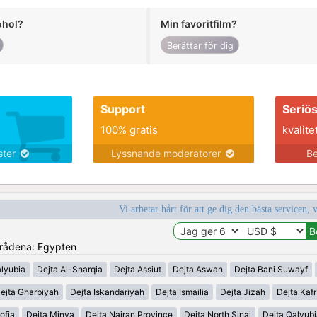
ohol?
Min favoritfilm?
Berättar för dig
Support
Seriö
100% gratis
kvalite
nster
Lyssnande moderatorer
Be
Vi arbetar hårt för att ge dig den bästa servicen, 
områdena: Egypten
alyubia
Dejta Al-Sharqia
Dejta Assiut
Dejta Aswan
Dejta Bani Suwayf
ejta Gharbiyah
Dejta Iskandariyah
Dejta Ismailia
Dejta Jizah
Dejta Kafr
ofia
Dejta Minya
Dejta Najran Province
Dejta North Sinai
Dejta Qalyub