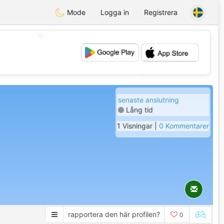
Mode
Logga in
Registrera
💖
💕
senaste anslutning
Lång tid
1 Visningar |
0 Kommentarer
rapportera den här profilen?
0