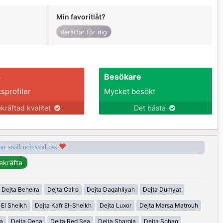
Min favoritlåt?
Berättar för dig
s
Besökare
tsprofiler
Mycket besökt
kräftad kvalitet
Det bästa
var snäll och stöd oss
Dejta Beheira
Dejta Cairo
Dejta Daqahliyah
Dejta Dumyat
 El Sheikh
Dejta Kafr El-Sheikh
Dejta Luxor
Dejta Marsa Matrouh
ia
Dejta Qena
Dejta Red Sea
Dejta Sharqia
Dejta Sohag