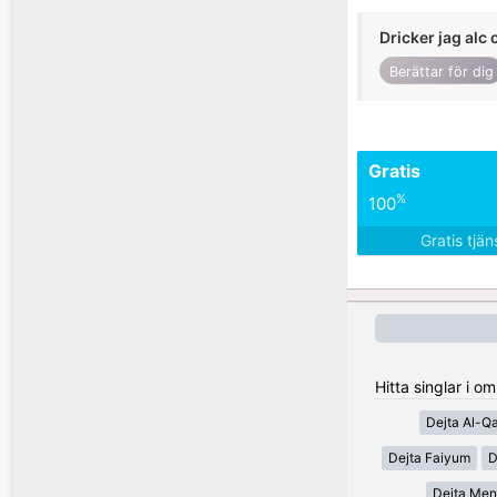
Dricker jag alc 
Berättar för dig
Gratis
%
100
Gratis tjä
Hitta singlar i 
Dejta Al-Q
Dejta Faiyum
D
Dejta Men