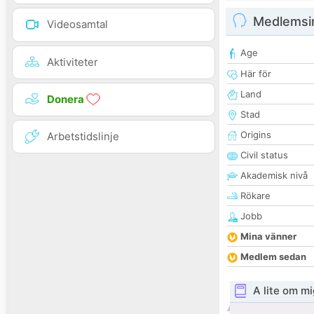
Medlemsi
Videosamtal
Age
Aktiviteter
Här för
Land
Donera
Stad
Origins
Arbetstidslinje
Civil status
Akademisk nivå
Rökare
Jobb
Mina vänner
Medlem sedan
A lite om mi