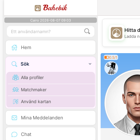
B
ahebik
Cairo 2026-08-07 09:03
Hitta 
Ladda n
Hem
0.5/1
Sök
Alla profiler
Matchmaker
Använd kartan
Mina Meddelanden
Chat