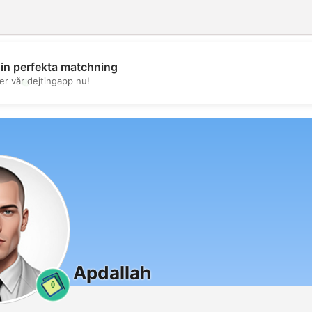
din perfekta matchning
💖
er vår dejtingapp nu!
💕
Apdallah
0