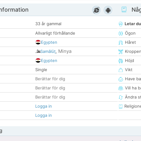
nformation
Någ
33 år gammal
Letar du
Allvarligt förhållande
Ögon
Egypten
Håret
Minya
Samālūţ
,
Kroppe
Egypten
Höjd
Single
Vikt
Berättar för dig
Have ba
Berättar för dig
Vill ha 
Berättar för dig
Ändra st
Logga in
Religion
Logga in
g