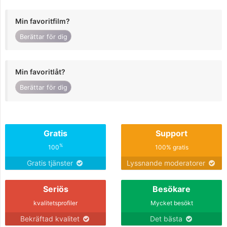
Min favoritfilm?
Berättar för dig
Min favoritlåt?
Berättar för dig
Gratis
Support
%
100
100% gratis
Gratis tjänster
Lyssnande moderatorer
Seriös
Besökare
kvalitetsprofiler
Mycket besökt
Bekräftad kvalitet
Det bästa