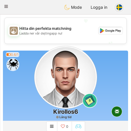
B
ahebik
Toggle
Mode
Logga in
navigation
💖
Hitta din perfekta matchning
💖
Ladda ner vår dejtingapp nu!
💕
💕
0.6/1
0
Kirollos6
Lång tid
0