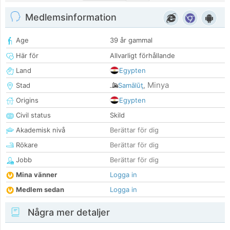
Medlemsinformation
Age
39 år gammal
Här för
Allvarligt förhållande
Land
Egypten
Minya
Stad
Samālūţ
,
Origins
Egypten
Civil status
Skild
Akademisk nivå
Berättar för dig
Rökare
Berättar för dig
Jobb
Berättar för dig
Mina vänner
Logga in
Medlem sedan
Logga in
Några mer detaljer