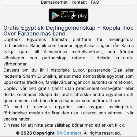
|
Barnsäkerhet
|
Kontakt
|
FAQ
Gratis Egyptisk Dejtinggemenskap – Koppla ihop
Över Faraonernas Land
Upptäck Egyptens främsta plattform för meningsfulla
förbindelser. Bahebik.com förenar egyptiska singlar från Kairos
livliga gator till Alexandrias medelhavskust, och främjar
vänskaper och partnerskap rotade i delade kulturella
värderingar.
Oavsett om du är i historiska Luxor, pulserande Giza eller
moderna Sharm El Sheikh, anslut med kompatibla egyptier som
uppskattar tradition, familjevärderingar och autentiska relationer.
Upplev vår helt gratis tjänst utan prenumerationsavgifter eller
dolda kostnader. Skapa din profil, utforska andra egyptier i ditt
guvernement och börja konversationer som hedrar ditt arv.
Gå med i tusentals egyptier som bygger meningsfulla
förbindelser medan de firar den rika kulturen och värmen i vår
vackra nation.
Din resa för att hitta äkta sällskap börjar med ett enkelt klick.
© 2026 Copyright
ISN Connect
.
All rights reserved.