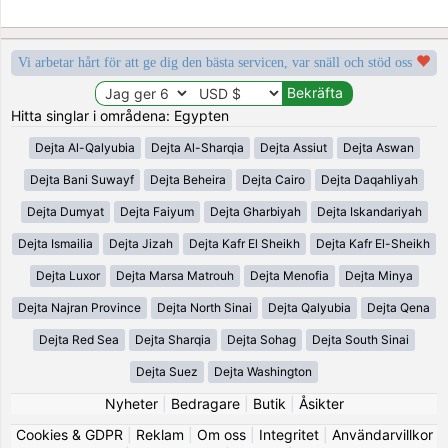
Vi arbetar hårt för att ge dig den bästa servicen, var snäll och stöd oss
Hitta singlar i områdena: Egypten
Dejta Al-Qalyubia
Dejta Al-Sharqia
Dejta Assiut
Dejta Aswan
Dejta Bani Suwayf
Dejta Beheira
Dejta Cairo
Dejta Daqahliyah
Dejta Dumyat
Dejta Faiyum
Dejta Gharbiyah
Dejta Iskandariyah
Dejta Ismailia
Dejta Jizah
Dejta Kafr El Sheikh
Dejta Kafr El-Sheikh
Dejta Luxor
Dejta Marsa Matrouh
Dejta Menofia
Dejta Minya
Dejta Najran Province
Dejta North Sinai
Dejta Qalyubia
Dejta Qena
Dejta Red Sea
Dejta Sharqia
Dejta Sohag
Dejta South Sinai
Dejta Suez
Dejta Washington
Nyheter
|
Bedragare
|
Butik
|
Åsikter
Cookies & GDPR
|
Reklam
|
Om oss
|
Integritet
|
Användarvillkor