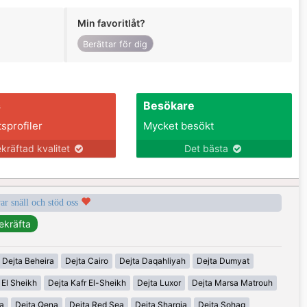
Min favoritlåt?
Berättar för dig
s
Besökare
tsprofiler
Mycket besökt
kräftad kvalitet
Det bästa
var snäll och stöd oss
Dejta Beheira
Dejta Cairo
Dejta Daqahliyah
Dejta Dumyat
 El Sheikh
Dejta Kafr El-Sheikh
Dejta Luxor
Dejta Marsa Matrouh
ia
Dejta Qena
Dejta Red Sea
Dejta Sharqia
Dejta Sohag