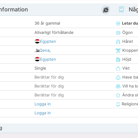
nformation
Någ
36 år gammal
Letar du
Allvarligt förhållande
Ögon
Egypten
Håret
Qena
,
Kroppe
Egypten
Höjd
Single
Vikt
Berättar för dig
Have ba
Berättar för dig
Vill ha 
Berättar för dig
Ändra st
Logga in
Religion
Logga in
g