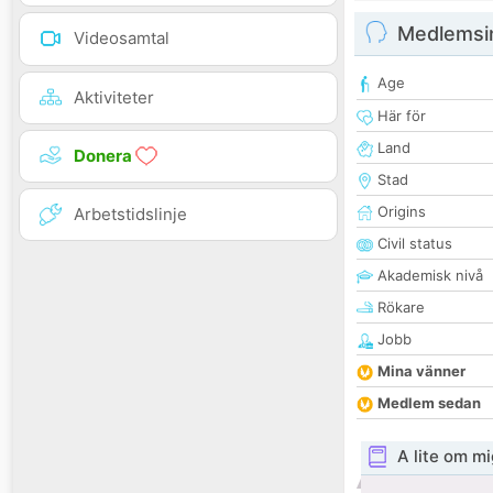
Medlemsi
Videosamtal
Age
Aktiviteter
Här för
Land
Donera
Stad
Origins
Arbetstidslinje
Civil status
Akademisk nivå
Rökare
Jobb
Mina vänner
Medlem sedan
A lite om mi