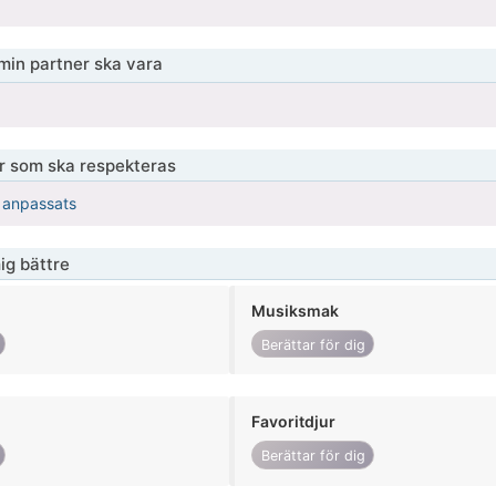
 min partner ska vara
er som ska respekteras
r anpassats
ig bättre
Musiksmak
Berättar för dig
Favoritdjur
Berättar för dig