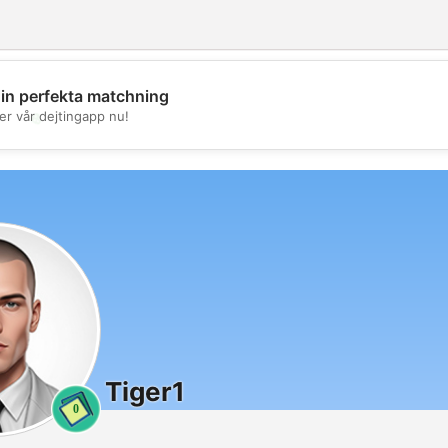
din perfekta matchning
💖
er vår dejtingapp nu!
💕
Tiger1
0