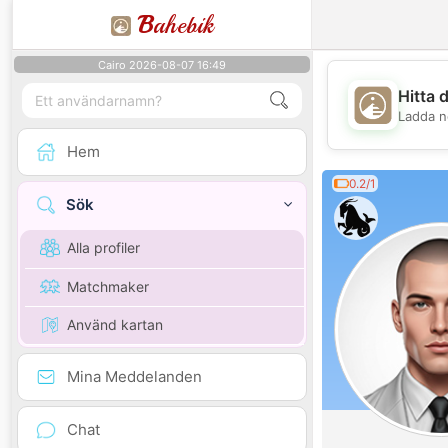
B
ahebik
Cairo 2026-08-07 16:49
Hitta 
Ladda n
Hem
0.2/1
Sök
Alla profiler
Matchmaker
Använd kartan
Mina Meddelanden
Chat