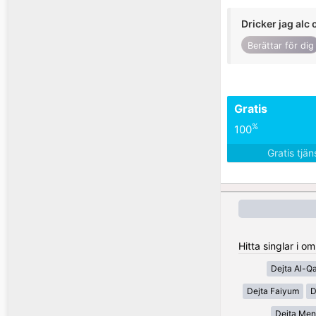
Dricker jag alc 
Berättar för dig
Gratis
%
100
Gratis tjä
Hitta singlar i 
Dejta Al-Q
Dejta Faiyum
D
Dejta Men