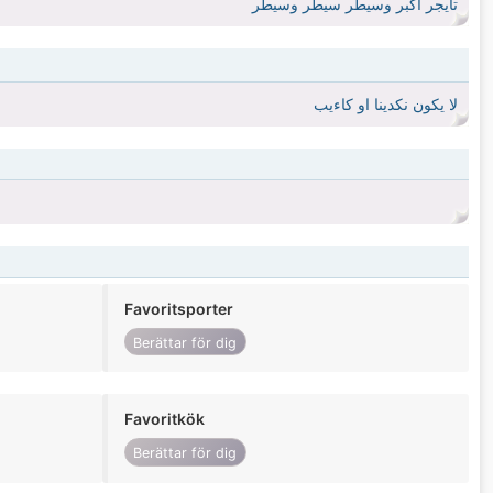
تايجر اكبر وسيطر سيطر وسيطر
لا يكون نكدينا او كاءيب
Favoritsporter
Berättar för dig
Favoritkök
Berättar för dig