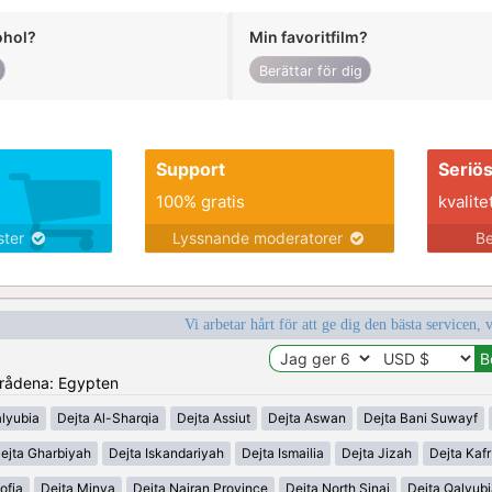
ohol?
Min favoritfilm?
Berättar för dig
Support
Seriö
100% gratis
kvalite
nster
Lyssnande moderatorer
Be
Vi arbetar hårt för att ge dig den bästa servicen, 
områdena: Egypten
alyubia
Dejta Al-Sharqia
Dejta Assiut
Dejta Aswan
Dejta Bani Suwayf
ejta Gharbiyah
Dejta Iskandariyah
Dejta Ismailia
Dejta Jizah
Dejta Kafr
ofia
Dejta Minya
Dejta Najran Province
Dejta North Sinai
Dejta Qalyub