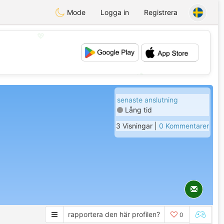
Mode
Logga in
Registrera
💖
💕
senaste anslutning
Lång tid
3 Visningar |
0 Kommentarer
rapportera den här profilen?
0