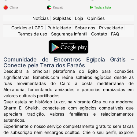
China
Kuwait
Toda a lista
Notícias
|
Golpistas
|
Loja
|
Opiniões
Cookies e LGPD
|
Publicidade
|
Sobre nós
|
Privacidade
|
Termos de uso
|
Segurança infantil
|
Contato
|
FAQ
Comunidade de Encontros Egípcia Grátis –
Conecte pela Terra dos Faraós
Descubra a principal plataforma do Egito para conexões
significativas. Bahebik.com reúne solteiros egípcios desde as
ruas movimentadas do Cairo à costa mediterrânea de
Alexandria, fomentando amizades e parcerias enraizadas em
valores culturais partilhados.
Quer esteja no histórico Luxor, na vibrante Giza ou na moderna
Sharm El Sheikh, conecte-se com egípcios compatíveis que
apreciam tradição, valores familiares e relacionamentos
autênticos.
Experimente o nosso serviço completamente gratuito sem taxas
de subscrição nem encargos ocultos. Crie o seu perfil, explore