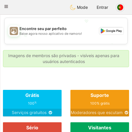
B
ahebik
Toggle
Mode
Entrar
navigation
💖
Encontre seu par perfeito
Baixe agora nosso aplicativo de namoro!
💖
💕
💕
Imagens de membros são privadas - visíveis apenas para
usuários autenticados
Grátis
Suporte
%
100
100% grátis
Serviços gratuitos
Moderadores que escutam
Sério
Visitantes