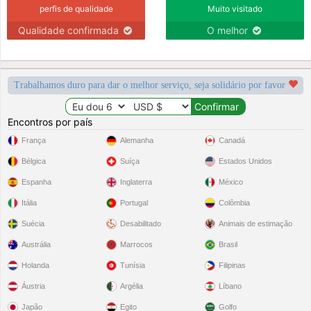
perfis de qualidade
Muito visitado
Qualidade confirmada
O melhor
Trabalhamos duro para dar o melhor serviço, seja solidário por favor
Encontros por país
França
Alemanha
Canadá
Bélgica
Suíça
Estados Unidos
Espanha
Inglaterra
México
Itália
Portugal
Colômbia
Suécia
Desabilitado
Animais de estimação
Austrália
Marrocos
Brasil
Holanda
Tunísia
Filipinas
Áustria
Argélia
Líbano
Japão
Egito
Golfo