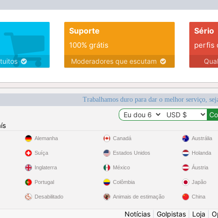
Suporte
Sério
100% grátis
perfis
tuitos
Moderadores que escutam
Qua
Trabalhamos duro para dar o melhor serviço, sej
ís
Alemanha
Canadá
Austrália
Suíça
Estados Unidos
Holanda
Inglaterra
México
Áustria
Portugal
Colômbia
Japão
Desabilitado
Animais de estimação
China
Notícias
|
Golpistas
|
Loja
|
O