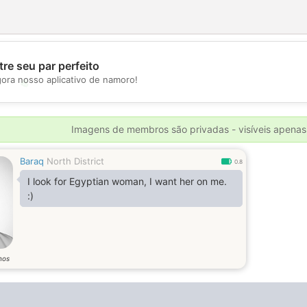
re seu par perfeito
gora nosso aplicativo de namoro!
💖
💕
Imagens de membros são privadas - visíveis apenas
Baraq
North District
0.8
I look for Egyptian woman, I want her on me.
:)
nos