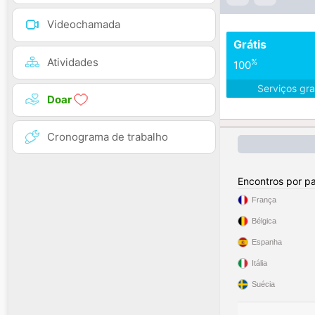
Videochamada
Grátis
Atividades
%
100
Serviços gra
Doar
Cronograma de trabalho
Encontros por pa
França
Bélgica
Espanha
Itália
Suécia