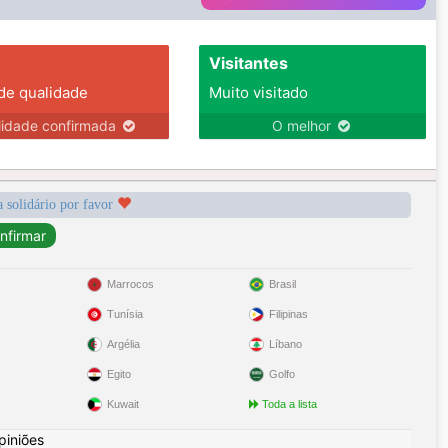
Visitantes
 de qualidade
Muito visitado
lidade confirmada
O melhor
a solidário por favor
Marrocos
Brasil
Tunísia
Filipinas
Argélia
Líbano
Egito
Golfo
Kuwait
Toda a lista
piniões