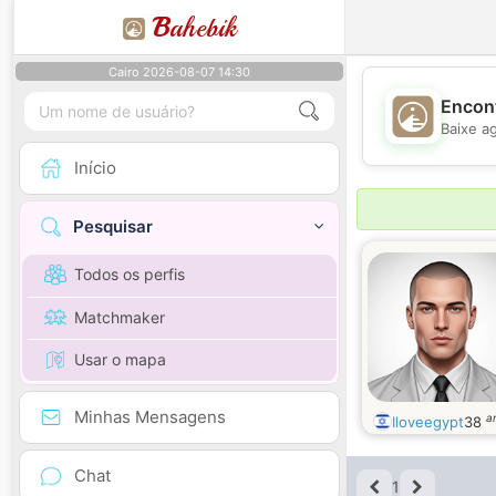
B
ahebik
Cairo 2026-08-07 14:30
Encont
Baixe a
Início
Pesquisar
Todos os perfis
Matchmaker
Usar o mapa
Minhas Mensagens
a
Iloveegypt
38
Chat
1