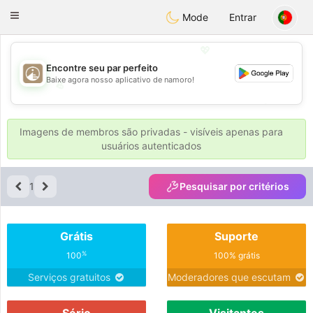
B
ahebik
Toggle
Mode
Entrar
navigation
💖
Encontre seu par perfeito
Baixe agora nosso aplicativo de namoro!
💖
💕
💕
Imagens de membros são privadas - visíveis apenas para
usuários autenticados
1
Pesquisar por critérios
Grátis
Suporte
%
100
100% grátis
Serviços gratuitos
Moderadores que escutam