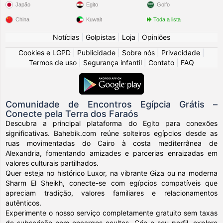
Japão
Egito
Golfo
China
Kuwait
Toda a lista
Notícias
|
Golpistas
|
Loja
|
Opiniões
Cookies e LGPD
|
Publicidade
|
Sobre nós
|
Privacidade
|
Termos de uso
|
Segurança infantil
|
Contato
|
FAQ
Comunidade de Encontros Egípcia Grátis –
Conecte pela Terra dos Faraós
Descubra a principal plataforma do Egito para conexões
significativas. Bahebik.com reúne solteiros egípcios desde as
ruas movimentadas do Cairo à costa mediterrânea de
Alexandria, fomentando amizades e parcerias enraizadas em
valores culturais partilhados.
Quer esteja no histórico Luxor, na vibrante Giza ou na moderna
Sharm El Sheikh, conecte-se com egípcios compatíveis que
apreciam tradição, valores familiares e relacionamentos
autênticos.
Experimente o nosso serviço completamente gratuito sem taxas
de subscrição nem encargos ocultos. Crie o seu perfil, explore