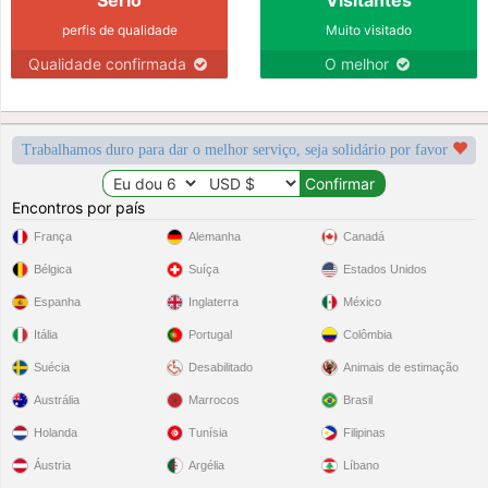
Sério
Visitantes
perfis de qualidade
Muito visitado
Qualidade confirmada
O melhor
Trabalhamos duro para dar o melhor serviço, seja solidário por favor
Encontros por país
França
Alemanha
Canadá
Bélgica
Suíça
Estados Unidos
Espanha
Inglaterra
México
Itália
Portugal
Colômbia
Suécia
Desabilitado
Animais de estimação
Austrália
Marrocos
Brasil
Holanda
Tunísia
Filipinas
Áustria
Argélia
Líbano