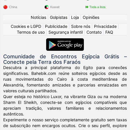
China
Kuwait
Toda a lista
Notícias
|
Golpistas
|
Loja
|
Opiniões
Cookies e LGPD
|
Publicidade
|
Sobre nós
|
Privacidade
|
Termos de uso
|
Segurança infantil
|
Contato
|
FAQ
Comunidade de Encontros Egípcia Grátis –
Conecte pela Terra dos Faraós
Descubra a principal plataforma do Egito para conexões
significativas. Bahebik.com reúne solteiros egípcios desde as
ruas movimentadas do Cairo à costa mediterrânea de
Alexandria, fomentando amizades e parcerias enraizadas em
valores culturais partilhados.
Quer esteja no histórico Luxor, na vibrante Giza ou na moderna
Sharm El Sheikh, conecte-se com egípcios compatíveis que
apreciam tradição, valores familiares e relacionamentos
autênticos.
Experimente o nosso serviço completamente gratuito sem taxas
de subscrição nem encargos ocultos. Crie o seu perfil, explore