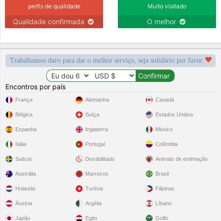
perfis de qualidade
Muito visitado
Qualidade confirmada
O melhor
Trabalhamos duro para dar o melhor serviço, seja solidário por favor
Encontros por país
França
Alemanha
Canadá
Bélgica
Suíça
Estados Unidos
Espanha
Inglaterra
México
Itália
Portugal
Colômbia
Suécia
Desabilitado
Animais de estimação
Austrália
Marrocos
Brasil
Holanda
Tunísia
Filipinas
Áustria
Argélia
Líbano
Japão
Egito
Golfo