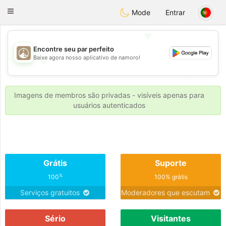
B
ahebik
Toggle
Mode
Entrar
navigation
💖
Encontre seu par perfeito
Baixe agora nosso aplicativo de namoro!
💖
💕
💕
Imagens de membros são privadas - visíveis apenas para
usuários autenticados
Grátis
Suporte
%
100
100% grátis
Serviços gratuitos
Moderadores que escutam
Sério
Visitantes