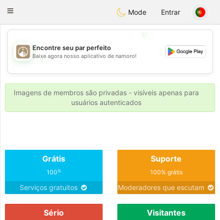
B
ahebik
Toggle
Mode
Entrar
navigation
💖
Encontre seu par perfeito
Baixe agora nosso aplicativo de namoro!
💖
💕
💕
Imagens de membros são privadas - visíveis apenas para
usuários autenticados
Grátis
Suporte
%
100
100% grátis
Serviços gratuitos
Moderadores que escutam
Sério
Visitantes