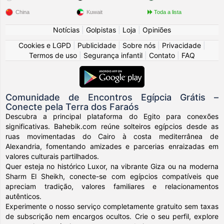
China
Kuwait
Toda a lista
Notícias
|
Golpistas
|
Loja
|
Opiniões
Cookies e LGPD
|
Publicidade
|
Sobre nós
|
Privacidade
|
Termos de uso
|
Segurança infantil
|
Contato
|
FAQ
Comunidade de Encontros Egípcia Grátis –
Conecte pela Terra dos Faraós
Descubra a principal plataforma do Egito para conexões
significativas. Bahebik.com reúne solteiros egípcios desde as
ruas movimentadas do Cairo à costa mediterrânea de
Alexandria, fomentando amizades e parcerias enraizadas em
valores culturais partilhados.
Quer esteja no histórico Luxor, na vibrante Giza ou na moderna
Sharm El Sheikh, conecte-se com egípcios compatíveis que
apreciam tradição, valores familiares e relacionamentos
autênticos.
Experimente o nosso serviço completamente gratuito sem taxas
de subscrição nem encargos ocultos. Crie o seu perfil, explore