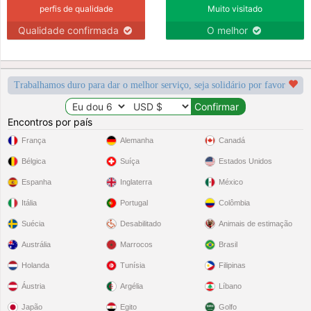
perfis de qualidade
Muito visitado
Qualidade confirmada
O melhor
Trabalhamos duro para dar o melhor serviço, seja solidário por favor
Encontros por país
França
Alemanha
Canadá
Bélgica
Suíça
Estados Unidos
Espanha
Inglaterra
México
Itália
Portugal
Colômbia
Suécia
Desabilitado
Animais de estimação
Austrália
Marrocos
Brasil
Holanda
Tunísia
Filipinas
Áustria
Argélia
Líbano
Japão
Egito
Golfo