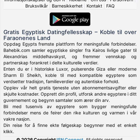
Bruksvilkår
|
Barnesikkerhet
|
Kontakt
|
FAQ
Gratis Egyptisk Datingfellesskap – Koble til over
Faraonenes Land
Oppdag Egypts fremste plattform for meningsfulle forbindelser.
Bahebik.com samler egyptiske singler fra Kairos livlige gater til
Alexandrias middelhavskyst, og fremmer vennskap og
partnerskap forankret i delte kulturelle verdier.
Enten du er i historiske Luxor, pulserende Giza eller moderne
Sharm El Sheikh, koble til med kompatible egyptere som
verdsetter tradisjon, familieverdier og autentiske forhold.
Opplev vår helt gratis tjeneste uten abonnementsavgifter eller
skjulte kostnader. Opprett din profil, utforsk andre egyptere i ditt
guvernement og begynn samtaler som ærer din arv.
Bli med tusenvis av egyptere som bygger meningsfulle
forbindelser mens de feirer den rike kulturen og varmen i vår
vakre nasjon.
Din reise for å finne ekte følgeskap begynner med et enkelt
klikk.
© 2026 Copyright
ISN Connect
.
All rights reserved.