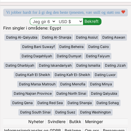
Vi jobber hardt for å gi deg den beste tjenesten, vær snill og støtt oss
Finn singler i områdene: Egypt
Dating Al-Qalyubia
Dating Al-Sharqia
Dating Assiut
Dating Aswan
Dating Bani Suwayf
Dating Beheira
Dating Cairo
Dating Daqahliyah
Dating Dumyat
Dating Faiyum
Dating Gharbiyah
Dating Iskandariyah
Dating Ismailia
Dating Jizah
Dating Kafr El Sheikh
Dating Kafr El-Sheikh
Dating Luxor
Dating Marsa Matrouh
Dating Menofia
Dating Minya
Dating Najran Province
Dating North Sinai
Dating Qalyubia
Dating Qena
Dating Red Sea
Dating Sharqia
Dating Sohag
Dating South Sinai
Dating Suez
Dating Washington
Nyheter
|
Svindlere
|
Butikk
|
Meninger
Informasjonskapsler og GDPR
|
Reklame
|
Om oss
|
Personvern
|