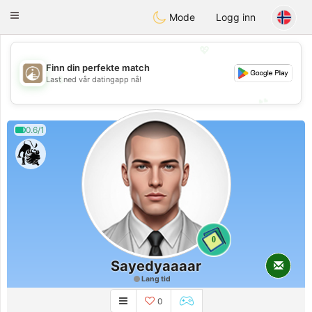
B
ahebik
Toggle
Mode
Logg inn
navigation
💖
Finn din perfekte match
💖
Last ned vår datingapp nå!
💕
💕
0.6/1
0
Sayedyaaaar
Lang tid
0