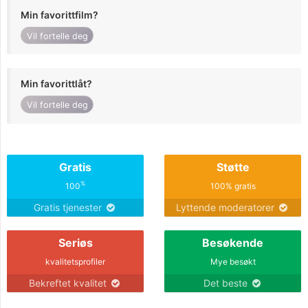
Min favorittfilm?
Vil fortelle deg
Min favorittlåt?
Vil fortelle deg
Gratis
Støtte
%
100
100% gratis
Gratis tjenester
Lyttende moderatorer
Seriøs
Besøkende
kvalitetsprofiler
Mye besøkt
Bekreftet kvalitet
Det beste