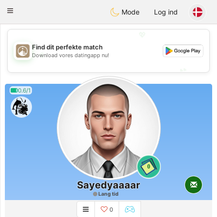
B
ahebik
Toggle
Mode
Log ind
navigation
💖
Find dit perfekte match
💖
Download vores datingapp nu!
💕
💕
0.6/1
0
Sayedyaaaar
Lang tid
0