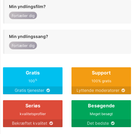
Min yndlingsfilm?
Fortæller dig
Min yndlingssang?
Fortæller dig
Gratis
Support
%
100
100% gratis
Gratis tjenester
Lyttende moderatorer
Seriøs
Besøgende
kvalitetsprofiler
Meget besøgt
Bekræftet kvalitet
Det bedste