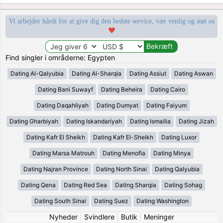
Vi arbejder hårdt for at give dig den bedste service, vær venlig og støt os
Find singler i områderne: Egypten
Dating Al-Qalyubia
Dating Al-Sharqia
Dating Assiut
Dating Aswan
Dating Bani Suwayf
Dating Beheira
Dating Cairo
Dating Daqahliyah
Dating Dumyat
Dating Faiyum
Dating Gharbiyah
Dating Iskandariyah
Dating Ismailia
Dating Jizah
Dating Kafr El Sheikh
Dating Kafr El-Sheikh
Dating Luxor
Dating Marsa Matrouh
Dating Menofia
Dating Minya
Dating Najran Province
Dating North Sinai
Dating Qalyubia
Dating Qena
Dating Red Sea
Dating Sharqia
Dating Sohag
Dating South Sinai
Dating Suez
Dating Washington
Nyheder
|
Svindlere
|
Butik
|
Meninger