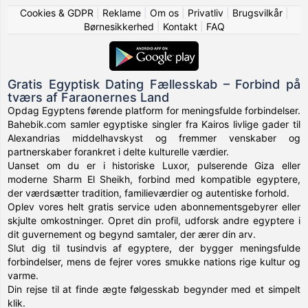
Cookies & GDPR
|
Reklame
|
Om os
|
Privatliv
|
Brugsvilkår
|
Børnesikkerhed
|
Kontakt
|
FAQ
Gratis Egyptisk Dating Fællesskab – Forbind på
tværs af Faraonernes Land
Opdag Egyptens førende platform for meningsfulde forbindelser.
Bahebik.com samler egyptiske singler fra Kairos livlige gader til
Alexandrias middelhavskyst og fremmer venskaber og
partnerskaber forankret i delte kulturelle værdier.
Uanset om du er i historiske Luxor, pulserende Giza eller
moderne Sharm El Sheikh, forbind med kompatible egyptere,
der værdsætter tradition, familieværdier og autentiske forhold.
Oplev vores helt gratis service uden abonnementsgebyrer eller
skjulte omkostninger. Opret din profil, udforsk andre egyptere i
dit guvernement og begynd samtaler, der ærer din arv.
Slut dig til tusindvis af egyptere, der bygger meningsfulde
forbindelser, mens de fejrer vores smukke nations rige kultur og
varme.
Din rejse til at finde ægte følgesskab begynder med et simpelt
klik.