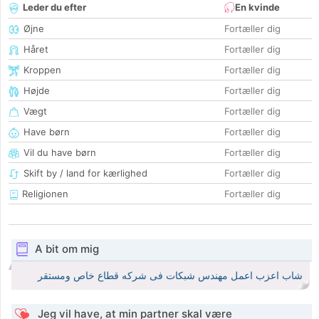
Leder du efter
En kvinde
Øjne
Fortæller dig
Håret
Fortæller dig
Kroppen
Fortæller dig
Højde
Fortæller dig
Vægt
Fortæller dig
Have børn
Fortæller dig
Vil du have børn
Fortæller dig
Skift by / land for kærlighed
Fortæller dig
Religionen
Fortæller dig
A bit om mig
شاب اعزب اعمل مهندس شبكات فى شركه قطاع خاص ومستقر
Jeg vil have, at min partner skal være