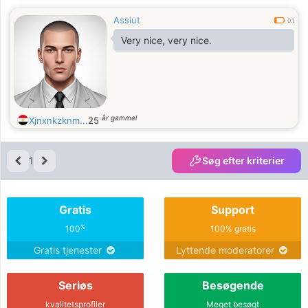
Assiut
0.1
Very nice, very nice.
år gammel
Xjnxnkzknm...
25
1
Søg efter kriterier
Gratis
Support
%
100
100% gratis
Gratis tjenester
Lyttende moderatorer
Seriøs
Besøgende
kvalitetsprofiler
Meget besøgt