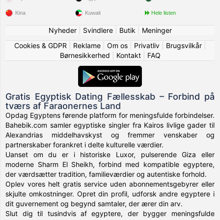
Kina
Kuwait
Hele listen
Nyheder
|
Svindlere
|
Butik
|
Meninger
Cookies & GDPR
|
Reklame
|
Om os
|
Privatliv
|
Brugsvilkår
|
Børnesikkerhed
|
Kontakt
|
FAQ
Gratis Egyptisk Dating Fællesskab – Forbind på
tværs af Faraonernes Land
Opdag Egyptens førende platform for meningsfulde forbindelser.
Bahebik.com samler egyptiske singler fra Kairos livlige gader til
Alexandrias middelhavskyst og fremmer venskaber og
partnerskaber forankret i delte kulturelle værdier.
Uanset om du er i historiske Luxor, pulserende Giza eller
moderne Sharm El Sheikh, forbind med kompatible egyptere,
der værdsætter tradition, familieværdier og autentiske forhold.
Oplev vores helt gratis service uden abonnementsgebyrer eller
skjulte omkostninger. Opret din profil, udforsk andre egyptere i
dit guvernement og begynd samtaler, der ærer din arv.
Slut dig til tusindvis af egyptere, der bygger meningsfulde