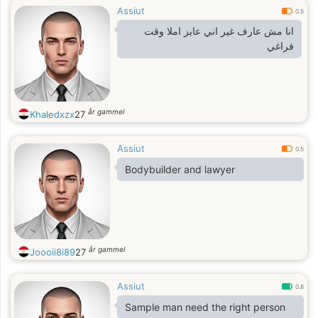
Assiut
0.5
انا مش عارف غير اني عايز املا وقت
فراغي
år gammel
Khaledxzx
27
Assiut
0.5
Bodybuilder and lawyer
år gammel
Joooii8i89
27
Assiut
0.8
Sample man need the right person