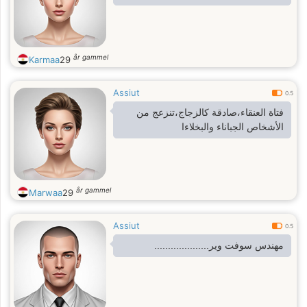
år gammel
Karmaa
29
Assiut
0.5
فتاة العنقاء،صادقة كالزجاج،تنزعج من
الأشخاص الجباناء والبخلاءا
år gammel
Marwaa
29
Assiut
0.5
مهندس سوفت وير....................