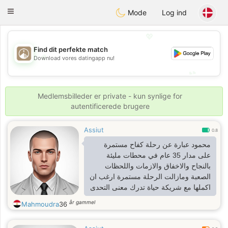
B
ahebik
Toggle
Mode
Log ind
navigation
💖
Find dit perfekte match
💖
Download vores datingapp nu!
💕
💕
Medlemsbilleder er private - kun synlige for
autentificerede brugere
Assiut
0.8
محمود عبارة عن رحلة كفاح مستمرة
على مدار 35 عام في محطات مليئة
بالنجاح والاخفاق والازمات واللحظات
الصعبة ومازالت الرحلة مستمرة ارغب ان
اكملها مع شريكة حياة تدرك معنى التحدى
ومتعته
år gammel
Mahmoudra
36