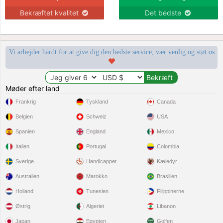
Bekræftet kvalitet
Det bedste
Vi arbejder hårdt for at give dig den bedste service, vær venlig og støt os
Møder efter land
Frankrig
Tyskland
Canada
Belgien
Schweiz
USA
Spanien
England
Mexico
Italien
Portugal
Colombia
Sverige
Handicappet
Kæledyr
Australien
Marokko
Brasilien
Holland
Tunesien
Filippinerne
Østrig
Algeriet
Libanon
Japan
Egypten
Golfen