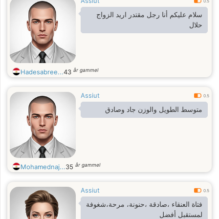
Assiut
0.5
سلام عليكم أنا رجل مقتدر اريد الزواج
حلال
år gammel
Hadesabree...
43
Assiut
0.5
متوسط الطويل والوزن جاد وصادق
år gammel
Mohamednaj...
35
Assiut
0.5
فتاة العنقاء ،صادقة ،حنونة، مرحة،شغوفة
لمستقبل أفضل