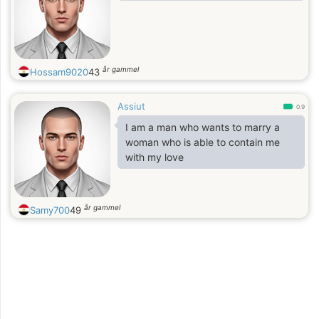
år gammel
Hossam9020
43
Assiut
0.9
I am a man who wants to marry a
woman who is able to contain me
with my love
år gammel
Samy700
49