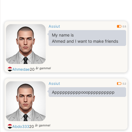
Assiut
0.5
My name is
Ahmed and I want to make friends
år gammel
Ahmedae
20
Assiut
0.2
Appppppppppooopppppppppp
år gammel
Abdo333
20