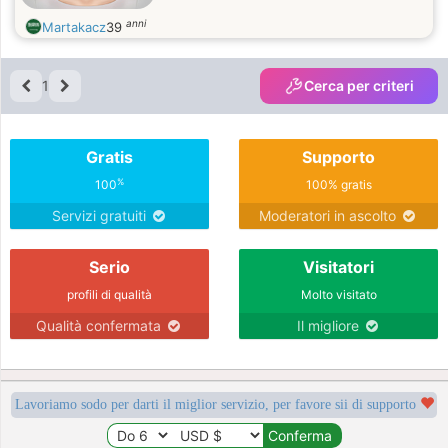
anni
Martakacz
39
1
Cerca per criteri
Gratis
Supporto
%
100
100% gratis
Servizi gratuiti
Moderatori in ascolto
Serio
Visitatori
profili di qualità
Molto visitato
Qualità confermata
Il migliore
Lavoriamo sodo per darti il miglior servizio, per favore sii di supporto