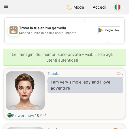
B
ahebik
Toggle
Mode
Accedi
navigation
💖
Trova la tua anima gemella
💖
Scarica subito la nostra app di incontri!
💕
💕
Le immagini dei membri sono private - visibili solo agli
utenti autenticati
Tabuk
0
I am very simple lady and I love
adventure
anni
Flowershow
48