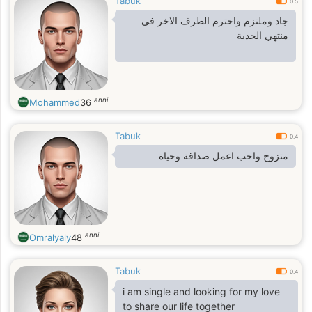
Tabuk
0.5
جاد وملتزم واحترم الطرف الاخر في
منتهي الجدية
anni
Mohammed
36
Tabuk
0.4
متزوج واحب اعمل صداقة وحياة
anni
Omralyaly
48
Tabuk
0.4
i am single and looking for my love
to share our life together