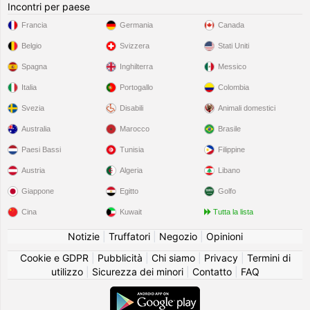
Incontri per paese
Francia
Germania
Canada
Belgio
Svizzera
Stati Uniti
Spagna
Inghilterra
Messico
Italia
Portogallo
Colombia
Svezia
Disabili
Animali domestici
Australia
Marocco
Brasile
Paesi Bassi
Tunisia
Filippine
Austria
Algeria
Libano
Giappone
Egitto
Golfo
Cina
Kuwait
Tutta la lista
Notizie
|
Truffatori
|
Negozio
|
Opinioni
Cookie e GDPR
|
Pubblicità
|
Chi siamo
|
Privacy
|
Termini di
utilizzo
|
Sicurezza dei minori
|
Contatto
|
FAQ