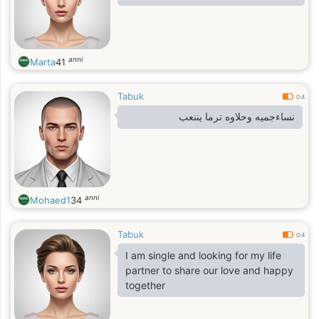
anni
Marta
41
Tabuk
0.4
نساءجميه وحلاوه ترما يننعب
anni
Mohaed1
34
Tabuk
0.4
I am single and looking for my life
partner to share our love and happy
together