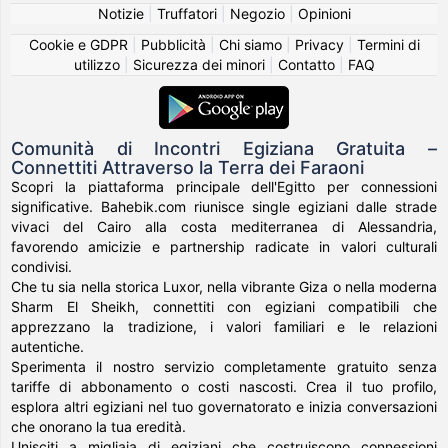
Notizie
|
Truffatori
|
Negozio
|
Opinioni
Cookie e GDPR
|
Pubblicità
|
Chi siamo
|
Privacy
|
Termini di
utilizzo
|
Sicurezza dei minori
|
Contatto
|
FAQ
Comunità di Incontri Egiziana Gratuita –
Connettiti Attraverso la Terra dei Faraoni
Scopri la piattaforma principale dell'Egitto per connessioni
significative. Bahebik.com riunisce single egiziani dalle strade
vivaci del Cairo alla costa mediterranea di Alessandria,
favorendo amicizie e partnership radicate in valori culturali
condivisi.
Che tu sia nella storica Luxor, nella vibrante Giza o nella moderna
Sharm El Sheikh, connettiti con egiziani compatibili che
apprezzano la tradizione, i valori familiari e le relazioni
autentiche.
Sperimenta il nostro servizio completamente gratuito senza
tariffe di abbonamento o costi nascosti. Crea il tuo profilo,
esplora altri egiziani nel tuo governatorato e inizia conversazioni
che onorano la tua eredità.
Unisciti a migliaia di egiziani che costruiscono connessioni