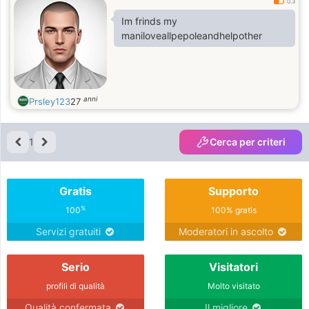
0.3
Im frinds my
maniloveallpepoleandhelpother
anni
Prsley123
27
1
Cerca per criteri
Gratis
Supporto
%
100
100% gratis
Servizi gratuiti
Moderatori in ascolto
Serio
Visitatori
profili di qualità
Molto visitato
Qualità confermata
Il migliore