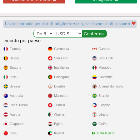
Lavoriamo sodo per darti il miglior servizio, per favore sii di supporto
Incontri per paese
Francia
Germania
Canada
Belgio
Svizzera
Stati Uniti
Spagna
Inghilterra
Messico
Italia
Portogallo
Colombia
Svezia
Disabili
Animali domestici
Australia
Marocco
Brasile
Paesi Bassi
Tunisia
Filippine
Austria
Algeria
Libano
Giappone
Egitto
Golfo
Cina
Kuwait
Tutta la lista