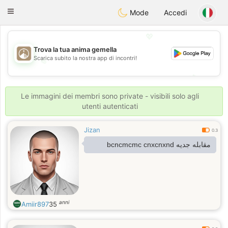
B
ahebik
Toggle
Mode
Accedi
navigation
💖
Trova la tua anima gemella
Scarica subito la nostra app di incontri!
💖
💕
💕
Le immagini dei membri sono private - visibili solo agli
utenti autenticati
Jizan
0.3
مقابله جديه bcncmcmc cnxcnxnd
anni
Amiir897
35