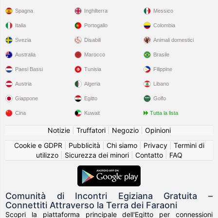
Spagna
Inghilterra
Messico
Italia
Portogallo
Colombia
Svezia
Disabili
Animali domestici
Australia
Marocco
Brasile
Paesi Bassi
Tunisia
Filippine
Austria
Algeria
Libano
Giappone
Egitto
Golfo
Cina
Kuwait
Tutta la lista
Notizie
|
Truffatori
|
Negozio
|
Opinioni
Cookie e GDPR
|
Pubblicità
|
Chi siamo
|
Privacy
|
Termini di
utilizzo
|
Sicurezza dei minori
|
Contatto
|
FAQ
Comunità di Incontri Egiziana Gratuita –
Connettiti Attraverso la Terra dei Faraoni
Scopri la piattaforma principale dell'Egitto per connessioni