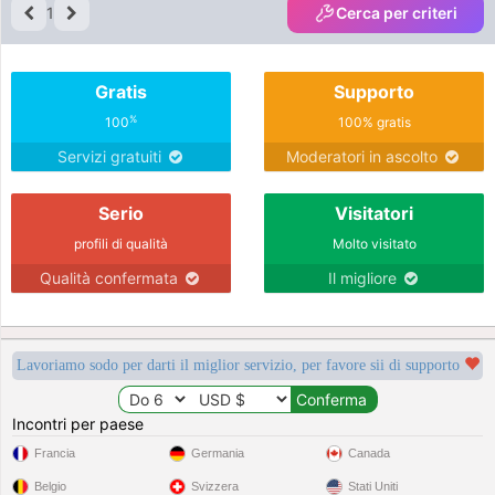
1
Cerca per criteri
Gratis
Supporto
%
100
100% gratis
Servizi gratuiti
Moderatori in ascolto
Serio
Visitatori
profili di qualità
Molto visitato
Qualità confermata
Il migliore
Lavoriamo sodo per darti il miglior servizio, per favore sii di supporto
Incontri per paese
Francia
Germania
Canada
Belgio
Svizzera
Stati Uniti