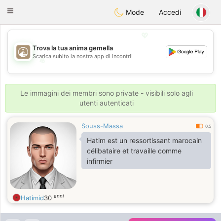
B
ahebik
Toggle
Mode
Accedi
navigation
💖
Trova la tua anima gemella
Scarica subito la nostra app di incontri!
💖
💕
💕
Le immagini dei membri sono private - visibili solo agli
utenti autenticati
Souss-Massa
0.5
Hatim est un ressortissant marocain
célibataire et travaille comme
infirmier
anni
Hatimid
30