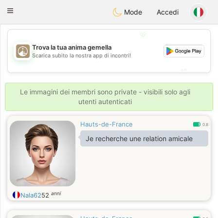
B
ahebik
Toggle
Mode
Accedi
navigation
💖
Trova la tua anima gemella
💖
Scarica subito la nostra app di incontri!
💕
💕
Le immagini dei membri sono private - visibili solo agli
utenti autenticati
Hauts-de-France
0.8
Je recherche une relation amicale
anni
Nala62
52