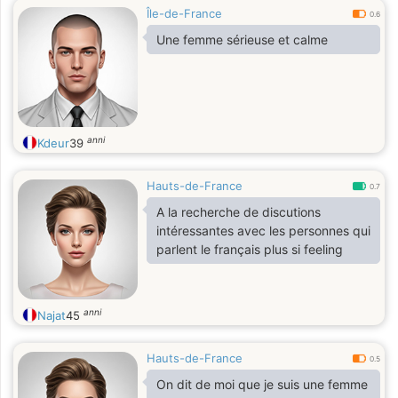
Île-de-France
0.6
Une femme sérieuse et calme
anni
Kdeur
39
Hauts-de-France
0.7
A la recherche de discutions
intéressantes avec les personnes qui
parlent le français plus si feeling
anni
Najat
45
Hauts-de-France
0.5
On dit de moi que je suis une femme