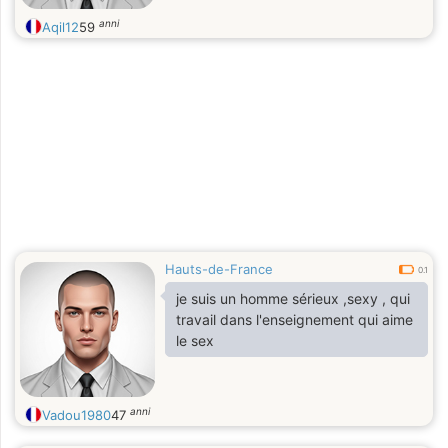
anni
Aqil12
59
Hauts-de-France
0.1
je suis un homme sérieux ,sexy , qui
travail dans l'enseignement qui aime
le sex
anni
Vadou1980
47