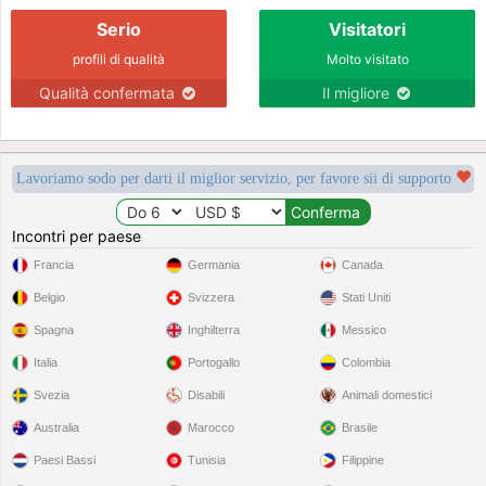
Serio
Visitatori
profili di qualità
Molto visitato
Qualità confermata
Il migliore
Lavoriamo sodo per darti il miglior servizio, per favore sii di supporto
Incontri per paese
Francia
Germania
Canada
Belgio
Svizzera
Stati Uniti
Spagna
Inghilterra
Messico
Italia
Portogallo
Colombia
Svezia
Disabili
Animali domestici
Australia
Marocco
Brasile
Paesi Bassi
Tunisia
Filippine