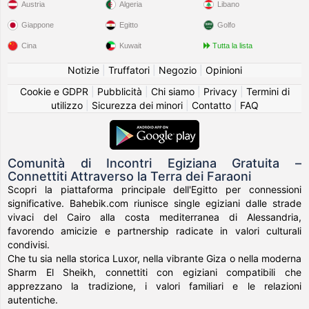
Austria
Algeria
Libano
Giappone
Egitto
Golfo
Cina
Kuwait
Tutta la lista
Notizie
|
Truffatori
|
Negozio
|
Opinioni
Cookie e GDPR
|
Pubblicità
|
Chi siamo
|
Privacy
|
Termini di
utilizzo
|
Sicurezza dei minori
|
Contatto
|
FAQ
Comunità di Incontri Egiziana Gratuita –
Connettiti Attraverso la Terra dei Faraoni
Scopri la piattaforma principale dell'Egitto per connessioni
significative. Bahebik.com riunisce single egiziani dalle strade
vivaci del Cairo alla costa mediterranea di Alessandria,
favorendo amicizie e partnership radicate in valori culturali
condivisi.
Che tu sia nella storica Luxor, nella vibrante Giza o nella moderna
Sharm El Sheikh, connettiti con egiziani compatibili che
apprezzano la tradizione, i valori familiari e le relazioni
autentiche.