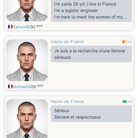
I'm yanis 26 yd ,I live in France
I'm a logistic engineer
I'm here to meet the women of my
life inshallah
anni
Yaniss96
30
Hauts-de-France
0.3
Je suis a la recherche d’une femme
sérieuse
anni
Mohaa59
29
Hauts-de-France
0.9
Sérieux
Sincere et respectueux