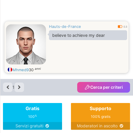
Hauts-de-France
0.3
believe to achieve my dear
anni
Mhmed9
30
1
Cerca per criteri
Gratis
Supporto
%
100
100% gratis
Servizi gratuiti
Moderatori in ascolto