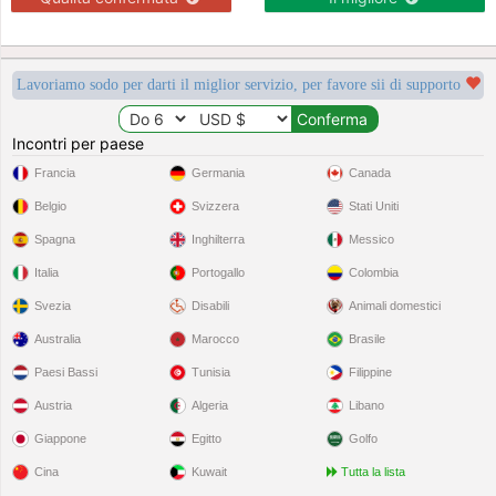
Lavoriamo sodo per darti il miglior servizio, per favore sii di supporto
Incontri per paese
Francia
Germania
Canada
Belgio
Svizzera
Stati Uniti
Spagna
Inghilterra
Messico
Italia
Portogallo
Colombia
Svezia
Disabili
Animali domestici
Australia
Marocco
Brasile
Paesi Bassi
Tunisia
Filippine
Austria
Algeria
Libano
Giappone
Egitto
Golfo
Cina
Kuwait
Tutta la lista