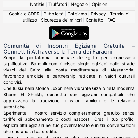
Notizie
|
Truffatori
|
Negozio
|
Opinioni
Cookie e GDPR
|
Pubblicità
|
Chi siamo
|
Privacy
|
Termini di
utilizzo
|
Sicurezza dei minori
|
Contatto
|
FAQ
Comunità di Incontri Egiziana Gratuita –
Connettiti Attraverso la Terra dei Faraoni
Scopri la piattaforma principale dell'Egitto per connessioni
significative. Bahebik.com riunisce single egiziani dalle strade
vivaci del Cairo alla costa mediterranea di Alessandria,
favorendo amicizie e partnership radicate in valori culturali
condivisi.
Che tu sia nella storica Luxor, nella vibrante Giza o nella moderna
Sharm El Sheikh, connettiti con egiziani compatibili che
apprezzano la tradizione, i valori familiari e le relazioni
autentiche.
Sperimenta il nostro servizio completamente gratuito senza
tariffe di abbonamento o costi nascosti. Crea il tuo profilo,
esplora altri egiziani nel tuo governatorato e inizia conversazioni
che onorano la tua eredità.
Unisciti a migliaia di egiziani che costruiscono connessioni