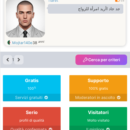
Tiaret
0.5
جد جاد اأريد امرأة للزواج
anni
Mojtar140e
38
1
Cerca per criteri
Gratis
Supporto
%
100
100% gratis
Servizi gratuiti
Moderatori in ascolto
Serio
Visitatori
profili di qualità
Molto visitato
Qualità confermata
Il migliore