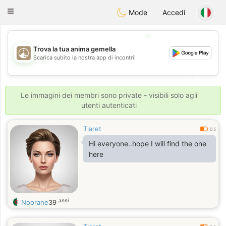
B
ahebik
Toggle
Mode
Accedi
navigation
💖
Trova la tua anima gemella
Scarica subito la nostra app di incontri!
💖
💕
💕
Le immagini dei membri sono private - visibili solo agli
utenti autenticati
Tiaret
0.5
Hi everyone..hope I will find the one
here
anni
Noorane
39