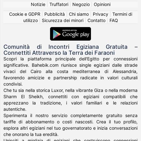
Notizie
|
Truffatori
|
Negozio
|
Opinioni
Cookie e GDPR
|
Pubblicità
|
Chi siamo
|
Privacy
|
Termini di
utilizzo
|
Sicurezza dei minori
|
Contatto
|
FAQ
Comunità di Incontri Egiziana Gratuita –
Connettiti Attraverso la Terra dei Faraoni
Scopri la piattaforma principale dell'Egitto per connessioni
significative. Bahebik.com riunisce single egiziani dalle strade
vivaci del Cairo alla costa mediterranea di Alessandria,
favorendo amicizie e partnership radicate in valori culturali
condivisi.
Che tu sia nella storica Luxor, nella vibrante Giza o nella moderna
Sharm El Sheikh, connettiti con egiziani compatibili che
apprezzano la tradizione, i valori familiari e le relazioni
autentiche.
Sperimenta il nostro servizio completamente gratuito senza
tariffe di abbonamento o costi nascosti. Crea il tuo profilo,
esplora altri egiziani nel tuo governatorato e inizia conversazioni
che onorano la tua eredità.
Unisciti a migliaia di egiziani che costruiscono connessioni