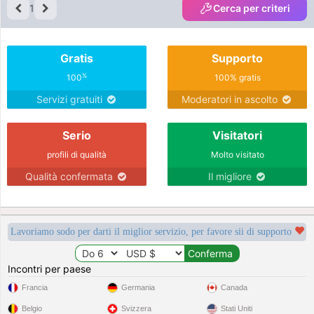
1
Cerca per criteri
Gratis
Supporto
%
100
100% gratis
Servizi gratuiti
Moderatori in ascolto
Serio
Visitatori
profili di qualità
Molto visitato
Qualità confermata
Il migliore
Lavoriamo sodo per darti il miglior servizio, per favore sii di supporto
Incontri per paese
Francia
Germania
Canada
Belgio
Svizzera
Stati Uniti