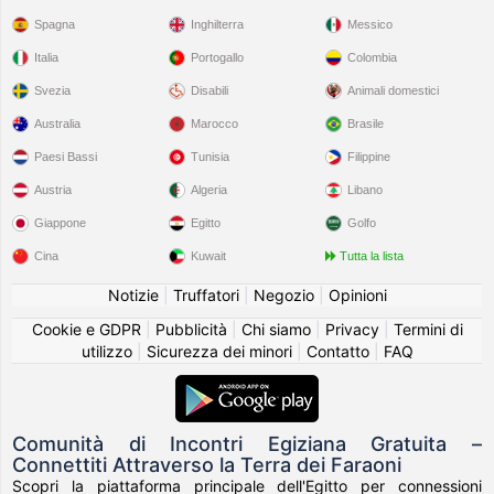
Spagna
Inghilterra
Messico
Italia
Portogallo
Colombia
Svezia
Disabili
Animali domestici
Australia
Marocco
Brasile
Paesi Bassi
Tunisia
Filippine
Austria
Algeria
Libano
Giappone
Egitto
Golfo
Cina
Kuwait
Tutta la lista
Notizie
|
Truffatori
|
Negozio
|
Opinioni
Cookie e GDPR
|
Pubblicità
|
Chi siamo
|
Privacy
|
Termini di
utilizzo
|
Sicurezza dei minori
|
Contatto
|
FAQ
Comunità di Incontri Egiziana Gratuita –
Connettiti Attraverso la Terra dei Faraoni
Scopri la piattaforma principale dell'Egitto per connessioni