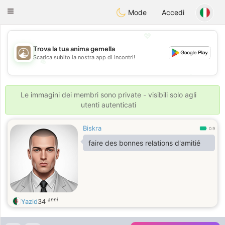
B
ahebik
Toggle
Mode
Accedi
navigation
💖
Trova la tua anima gemella
Scarica subito la nostra app di incontri!
💖
💕
💕
Le immagini dei membri sono private - visibili solo agli
utenti autenticati
Biskra
0.9
faire des bonnes relations d'amitié
anni
Yazid
34