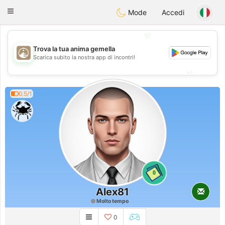
B
ahebik
Toggle
Mode
Accedi
navigation
💖
Trova la tua anima gemella
💖
Scarica subito la nostra app di incontri!
💕
💕
0.5/1
0
Alex81
Molto tempo
0