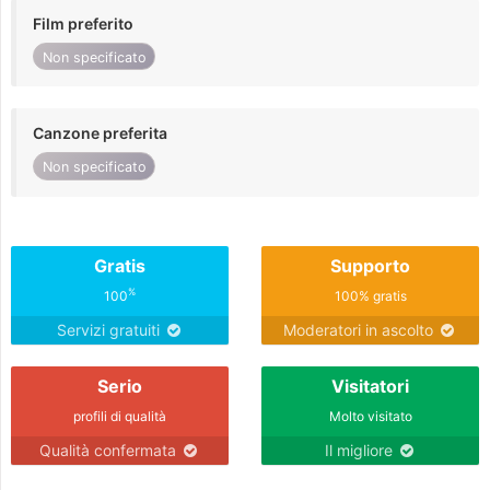
Film preferito
Non specificato
Canzone preferita
Non specificato
Gratis
Supporto
%
100
100% gratis
Servizi gratuiti
Moderatori in ascolto
Serio
Visitatori
profili di qualità
Molto visitato
Qualità confermata
Il migliore