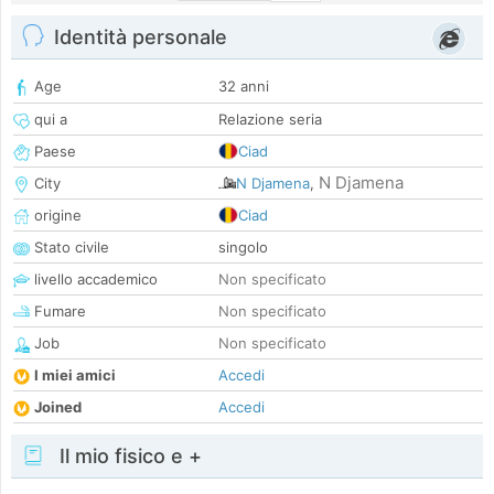
Identità personale
Age
32 anni
qui a
Relazione seria
Paese
Ciad
N Djamena
City
N Djamena
,
origine
Ciad
Stato civile
singolo
livello accademico
Non specificato
Fumare
Non specificato
Job
Non specificato
I miei amici
Accedi
Joined
Accedi
Il mio fisico e +