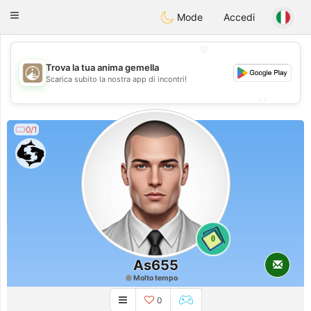
B
ahebik
Toggle
Mode
Accedi
navigation
💖
Trova la tua anima gemella
💖
Scarica subito la nostra app di incontri!
💕
💕
0/1
0
As655
Molto tempo
0