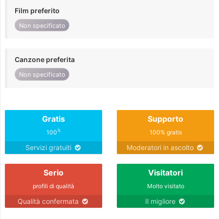
Film preferito
Non specificato
Canzone preferita
Non specificato
Gratis
Supporto
%
100
100% gratis
Servizi gratuiti
Moderatori in ascolto
Serio
Visitatori
profili di qualità
Molto visitato
Qualità confermata
Il migliore