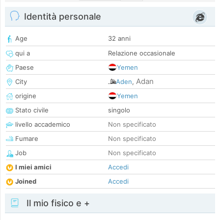
Identità personale
Age
32 anni
qui a
Relazione occasionale
Paese
Yemen
Adan
City
Aden
,
origine
Yemen
Stato civile
singolo
livello accademico
Non specificato
Fumare
Non specificato
Job
Non specificato
I miei amici
Accedi
Joined
Accedi
Il mio fisico e +