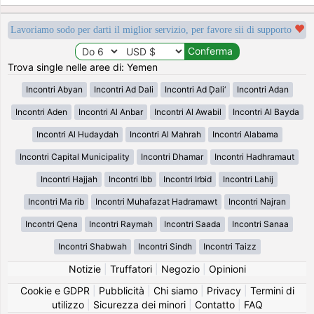
Lavoriamo sodo per darti il miglior servizio, per favore sii di supporto
Trova single nelle aree di: Yemen
Incontri Abyan
Incontri Ad Dali
Incontri Ad Ḑali‘
Incontri Adan
Incontri Aden
Incontri Al Anbar
Incontri Al Awabil
Incontri Al Bayda
Incontri Al Hudaydah
Incontri Al Mahrah
Incontri Alabama
Incontri Capital Municipality
Incontri Dhamar
Incontri Hadhramaut
Incontri Hajjah
Incontri Ibb
Incontri Irbid
Incontri Lahij
Incontri Ma rib
Incontri Muhafazat Hadramawt
Incontri Najran
Incontri Qena
Incontri Raymah
Incontri Saada
Incontri Sanaa
Incontri Shabwah
Incontri Sindh
Incontri Taizz
Notizie
|
Truffatori
|
Negozio
|
Opinioni
Cookie e GDPR
|
Pubblicità
|
Chi siamo
|
Privacy
|
Termini di
utilizzo
|
Sicurezza dei minori
|
Contatto
|
FAQ