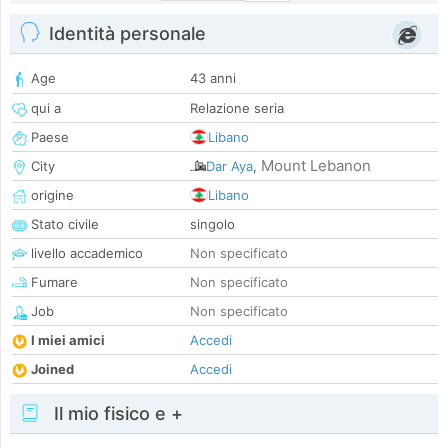
Identità personale
Age
43 anni
qui a
Relazione seria
Paese
Libano
Mount Lebanon
City
Dar Aya
,
origine
Libano
Stato civile
singolo
livello accademico
Non specificato
Fumare
Non specificato
Job
Non specificato
I miei amici
Accedi
Joined
Accedi
Il mio fisico e +