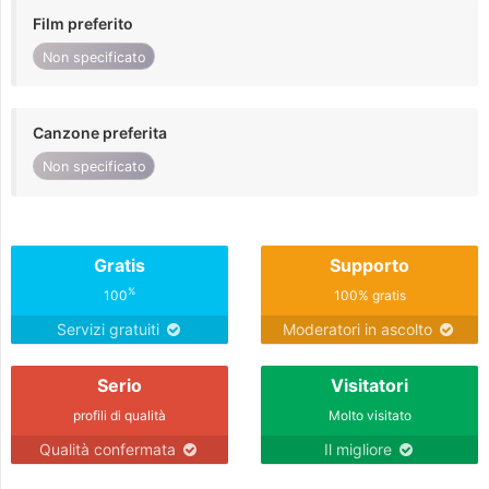
Film preferito
Non specificato
Canzone preferita
Non specificato
Gratis
Supporto
%
100
100% gratis
Servizi gratuiti
Moderatori in ascolto
Serio
Visitatori
profili di qualità
Molto visitato
Qualità confermata
Il migliore