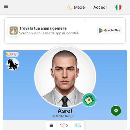
B
ahebik
Toggle
Mode
Accedi
navigation
💖
Trova la tua anima gemella
💖
Scarica subito la nostra app di incontri!
💕
💕
0.1/1
0
Asref
Molto tempo
0