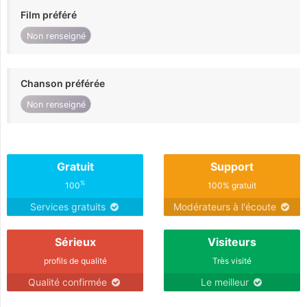
Film préféré
Non renseigné
Chanson préférée
Non renseigné
Gratuit
Support
%
100
100% gratuit
Services gratuits
Modérateurs à l'écoute
Sérieux
Visiteurs
profils de qualité
Très visité
Qualité confirmée
Le meilleur