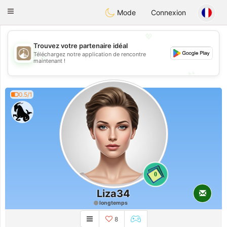
B
ahebik
Toggle
Mode
Connexion
navigation
💖
Trouvez votre partenaire idéal
Téléchargez notre application de rencontre
💖
maintenant !
💕
💕
0.5/1
0
Liza34
longtemps
8