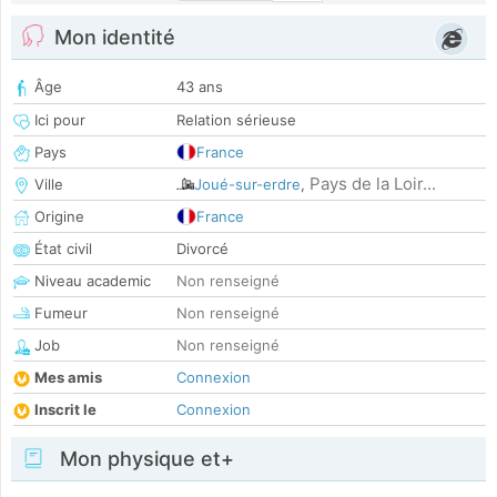
Mon identité
Âge
43 ans
Ici pour
Relation sérieuse
Pays
France
Pays de la Loir...
Ville
Joué-sur-erdre
,
Origine
France
État civil
Divorcé
Niveau academic
Non renseigné
Fumeur
Non renseigné
Job
Non renseigné
Mes amis
Connexion
Inscrit le
Connexion
Mon physique et+