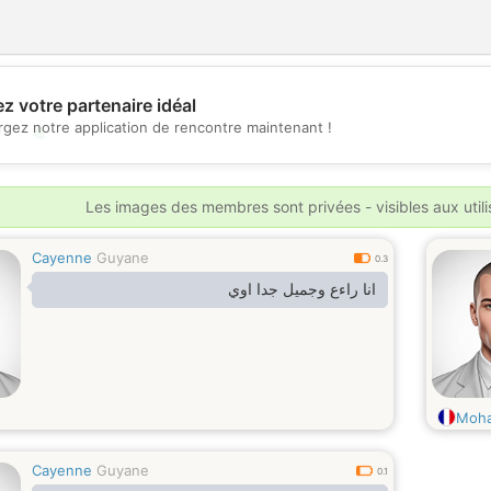
z votre partenaire idéal
rgez notre application de rencontre maintenant !
💖
💕
Les images des membres sont privées - visibles aux util
Cayenne
Guyane
0.3
انا راءع وجميل جدا اوي
Moh
Cayenne
Guyane
0.1