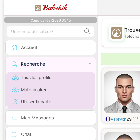
B
ahebik
Cairo 08-08-2026 05:15
Trouve
Télécha
Accueil
Recherche
Tous les profils
Matchmaker
Utiliser la carte
Mes Messages
ans
Asbrvxn
29
Chat