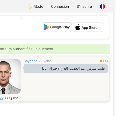
Mode
Connexion
S'inscrire
💖
💕
isateurs authentifiés uniquement
Cayenne
Guyane
0.3
طيب شرس عند الغضب اقدر الاحترام عادل
ans
a0155
31