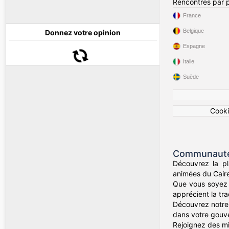
Rencontres par 
France
Belgique
Donnez votre opinion
Espagne
Italie
Suède
Cook
Communauté 
Découvrez la pl
animées du Caire
Que vous soyez 
apprécient la trad
Découvrez notre 
dans votre gouve
Rejoignez des mil