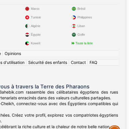
Maroc
Brésil
Tunisie
Philippines
Algérie
Liban
Égypte
Golfe
Koweït
Toute la liste
e
|
Opinions
 d'utilisation
|
Sécurité des enfants
|
Contact
|
FAQ
us à travers la Terre des Pharaons
 Bahebik.com rassemble des célibataires égyptiens des rues
rtenariats enracinés dans des valeurs culturelles partagées.
l-Cheikh, connectez-vous avec des Égyptiens compatibles qui
hées. Créez votre profil, explorez vos compatriotes égyptiens
.
lébrant la riche culture et la chaleur de notre belle nation.
Assistance