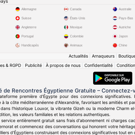
pays
Allemagne
Canada
Australie
Suisse
États-Unis
Pays-Bas
Angleterre
Mexique
Autriche
Portugal
Colombie
Japon
Handicapés
Animaux
Chine
Actualités
|
Arnaqueurs
|
Boutiqu
ies & RGPD
|
Publicité
|
À propos de nous
|
Confidentialité
|
Conditions
de Rencontres Égyptienne Gratuite – Connectez-vo
ateforme première d'Égypte pour des connexions significatives.
 à la côte méditerranéenne d'Alexandrie, favorisant les amitiés et pa
dans l'historique Louxor, la vibrante Gizeh ou la moderne Charm e
ition, les valeurs familiales et les relations authentiques.
service entièrement gratuit sans frais d'abonnement ni charges cac
rnorat et commencez des conversations qui honorent votre héritage
liers d'Égyptiens construisant des connexions significatives tout en cé