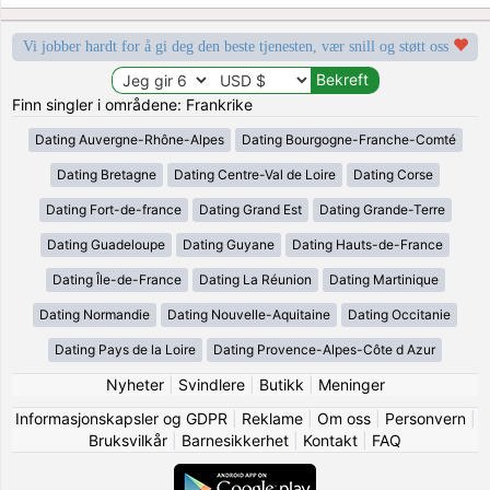
Vi jobber hardt for å gi deg den beste tjenesten, vær snill og støtt oss
Finn singler i områdene: Frankrike
Dating Auvergne-Rhône-Alpes
Dating Bourgogne-Franche-Comté
Dating Bretagne
Dating Centre-Val de Loire
Dating Corse
Dating Fort-de-france
Dating Grand Est
Dating Grande-Terre
Dating Guadeloupe
Dating Guyane
Dating Hauts-de-France
Dating Île-de-France
Dating La Réunion
Dating Martinique
Dating Normandie
Dating Nouvelle-Aquitaine
Dating Occitanie
Dating Pays de la Loire
Dating Provence-Alpes-Côte d Azur
Nyheter
|
Svindlere
|
Butikk
|
Meninger
Informasjonskapsler og GDPR
|
Reklame
|
Om oss
|
Personvern
|
Bruksvilkår
|
Barnesikkerhet
|
Kontakt
|
FAQ