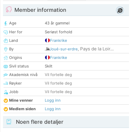
Member information
Age
43 år gammel
Her for
Seriøst forhold
Land
Frankrike
Pays de la Loir...
By
Joué-sur-erdre
,
Origins
Frankrike
Sivil status
Skilt
Akademisk nivå
Vil fortelle deg
Røyker
Vil fortelle deg
Jobb
Vil fortelle deg
Mine venner
Logg inn
Medlem siden
Logg inn
Noen flere detaljer