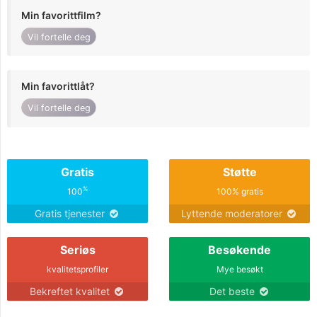
Min favorittfilm?
Vil fortelle deg
Min favorittlåt?
Vil fortelle deg
Gratis
Støtte
%
100
100% gratis
Gratis tjenester
Lyttende moderatorer
Seriøs
Besøkende
kvalitetsprofiler
Mye besøkt
Bekreftet kvalitet
Det beste