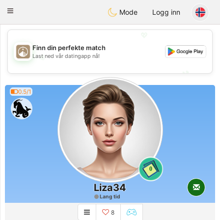
B
ahebik
Toggle
Mode
Logg inn
navigation
💖
Finn din perfekte match
💖
Last ned vår datingapp nå!
💕
💕
0.5/1
0
Liza34
Lang tid
8