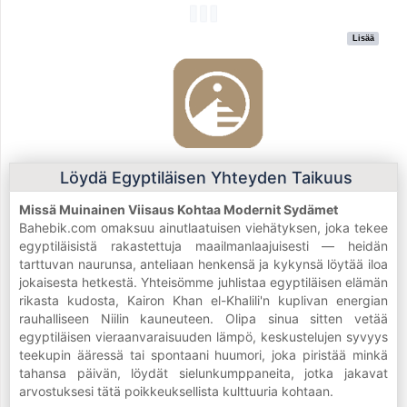
Lisää
Löydä Egyptiläisen Yhteyden Taikuus
Missä Muinainen Viisaus Kohtaa Modernit Sydämet
Bahebik.com omaksuu ainutlaatuisen viehätyksen, joka tekee
egyptiläisistä rakastettuja maailmanlaajuisesti — heidän
tarttuvan naurunsa, anteliaan henkensä ja kykynsä löytää iloa
jokaisesta hetkestä. Yhteisömme juhlistaa egyptiläisen elämän
rikasta kudosta, Kairon Khan el-Khalili'n kuplivan energian
rauhalliseen Niilin kauneuteen. Olipa sinua sitten vetää
egyptiläisen vieraanvaraisuuden lämpö, keskustelujen syvyys
teekupin ääressä tai spontaani huumori, joka piristää minkä
tahansa päivän, löydät sielunkumppaneita, jotka jakavat
arvostuksesi tätä poikkeuksellista kulttuuria kohtaan.