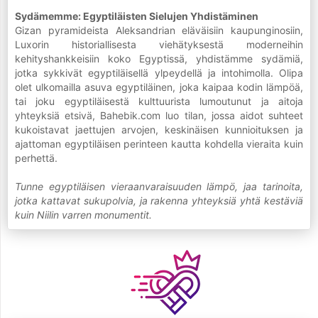
Sydämemme: Egyptiläisten Sielujen Yhdistäminen
Gizan pyramideista Aleksandrian eläväisiin kaupunginosiin,
Luxorin historiallisesta viehätyksestä moderneihin
kehityshankkeisiin koko Egyptissä, yhdistämme sydämiä,
jotka sykkivät egyptiläisellä ylpeydellä ja intohimolla. Olipa
olet ulkomailla asuva egyptiläinen, joka kaipaa kodin lämpöä,
tai joku egyptiläisestä kulttuurista lumoutunut ja aitoja
yhteyksiä etsivä, Bahebik.com luo tilan, jossa aidot suhteet
kukoistavat jaettujen arvojen, keskinäisen kunnioituksen ja
ajattoman egyptiläisen perinteen kautta kohdella vieraita kuin
perhettä.
Tunne egyptiläisen vieraanvaraisuuden lämpö, jaa tarinoita,
jotka kattavat sukupolvia, ja rakenna yhteyksiä yhtä kestäviä
kuin Niilin varren monumentit.