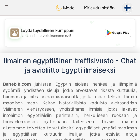
B
ahebik
Toggle
Mode
Kirjaudu sisään
navigation
💖
Löydä täydellinen kumppani
💖
Lataa deittisovelluksemme nyt!
💕
💕
Ilmainen egyptiläinen treffisivusto - Chat
ja avioliitto Egypti ilmaiseksi
Bahebik.com
juhlistaa Egyptin eloisaa henkeä ja lämpimiä
sydämiä, yhdistäen sieluja, jotka arvostavat rikasta kulttuuria,
huumoria ja aitoa vieraanvaraisuutta, jotka määrittelevät tämän
maagisen maan. Kairon historiallisista kaduista Aleksandrian
Välimeren viehätykseen, yhdistämme ihmisiä, jotka jakavat
intohimon egyptiläisiin perinteisiin, herkulliseen ruokaan ja
tarinankerronnan ajattomaan taiteeseen. Täysin ilmainen
alustamme toivottaa tervetulleeksi egyptiläiset ympäri maailman
ja egyptiläisen kulttuurin ihailijat, jotka etsivät aitoja