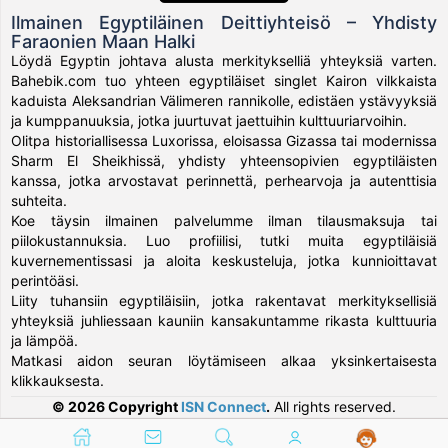
Ilmainen Egyptiläinen Deittiyhteisö – Yhdisty
Faraonien Maan Halki
Löydä Egyptin johtava alusta merkitykselliä yhteyksiä varten.
Bahebik.com tuo yhteen egyptiläiset singlet Kairon vilkkaista
kaduista Aleksandrian Välimeren rannikolle, edistäen ystävyyksiä
ja kumppanuuksia, jotka juurtuvat jaettuihin kulttuuriarvoihin.
Olitpa historiallisessa Luxorissa, eloisassa Gizassa tai modernissa
Sharm El Sheikhissä, yhdisty yhteensopivien egyptiläisten
kanssa, jotka arvostavat perinnettä, perhearvoja ja autenttisia
suhteita.
Koe täysin ilmainen palvelumme ilman tilausmaksuja tai
piilokustannuksia. Luo profiilisi, tutki muita egyptiläisiä
kuvernementissasi ja aloita keskusteluja, jotka kunnioittavat
perintöäsi.
Liity tuhansiin egyptiläisiin, jotka rakentavat merkityksellisiä
yhteyksiä juhliessaan kauniin kansakuntamme rikasta kulttuuria
ja lämpöä.
Matkasi aidon seuran löytämiseen alkaa yksinkertaisesta
klikkauksesta.
© 2026 Copyright
ISN Connect
.
All rights reserved.