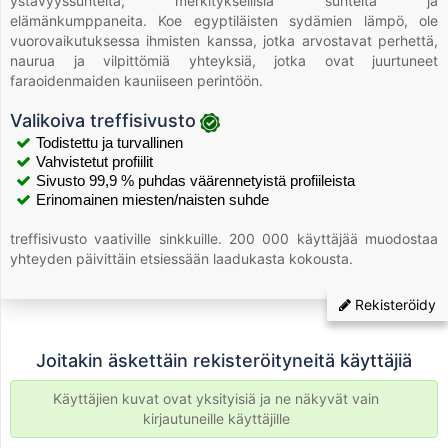
ystävyyssuhteita, merkityksellisiä suhteita ja
elämänkumppaneita. Koe egyptiläisten sydämien lämpö, ole
vuorovaikutuksessa ihmisten kanssa, jotka arvostavat perhettä,
naurua ja vilpittömiä yhteyksiä, jotka ovat juurtuneet
faraoidenmaiden kauniiseen perintöön.
Valikoiva treffisivusto
Todistettu ja turvallinen
Vahvistetut profiilit
Sivusto 99,9 % puhdas väärennetyistä profiileista
Erinomainen miesten/naisten suhde
treffisivusto vaativille sinkkuille. 200 000 käyttäjää muodostaa
yhteyden päivittäin etsiessään laadukasta kokousta.
Rekisteröidy
Joitakin äskettäin rekisteröityneitä käyttäjiä
Käyttäjien kuvat ovat yksityisiä ja ne näkyvät vain
kirjautuneille käyttäjille