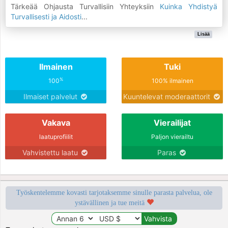
Tärkeää Ohjausta Turvallisiin Yhteyksiin
Kuinka Yhdistyä
Turvallisesti ja Aidosti
...
Lisää
Ilmainen
Tuki
%
100
100% ilmainen
Ilmaiset palvelut
Kuuntelevat moderaattorit
Vakava
Vierailijat
laatuprofiilit
Paljon vierailtu
Vahvistettu laatu
Paras
Työskentelemme kovasti tarjotaksemme sinulle parasta palvelua, ole
ystävällinen ja tue meitä