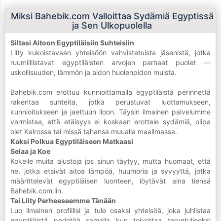
Miksi Bahebik.com Valloittaa Sydämiä Egyptissä
ja Sen Ulkopuolella
Siltasi Aitoon Egyptiläisiin Suhteisiin
Liity kukoistavaan yhteisöön vahvistetuista jäsenistä, jotka
ruumiillistavat egyptiläisten arvojen parhaat puolet —
uskollisuuden, lämmön ja aidon huolenpidon muista.
Bahebik.com erottuu kunnioittamalla egyptiläistä perinnettä
rakentaa suhteita, jotka perustuvat luottamukseen,
kunnioitukseen ja jaettuun iloon. Täysin ilmainen palvelumme
varmistaa, että etäisyys ei koskaan erottele sydämiä, olipa
olet Kairossa tai missä tahansa muualla maailmassa.
Kaksi Polkua Egyptiläiseen Matkaasi
Selaa ja Koe
Kokeile muita alustoja jos sinun täytyy, mutta huomaat, että
ne, jotka etsivät aitoa lämpöä, huumoria ja syvyyttä, jotka
määrittelevät egyptiläisen luonteen, löytävät aina tiensä
Bahebik.com:iin.
Tai Liity Perheeseemme Tänään
Luo ilmainen profiilisi ja tule osaksi yhteisöä, joka juhlistaa
egyptiläistä perintöä samalla kun toivottaa tervetulleeksi