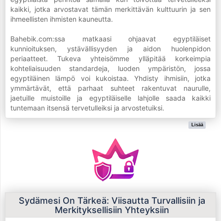
kaikki, jotka arvostavat tämän merkittävän kulttuurin ja sen
ihmeellisten ihmisten kauneutta.
Bahebik.com:ssa matkaasi ohjaavat egyptiläiset
kunnioituksen, ystävällisyyden ja aidon huolenpidon
periaatteet. Tukeva yhteisömme ylläpitää korkeimpia
kohteliaisuuden standardeja, luoden ympäristön, jossa
egyptiläinen lämpö voi kukoistaa. Yhdisty ihmisiin, jotka
ymmärtävät, että parhaat suhteet rakentuvat naurulle,
jaetuille muistoille ja egyptiläiselle lahjolle saada kaikki
tuntemaan itsensä tervetulleiksi ja arvostetuiksi.
Lisää
Sydämesi On Tärkeä: Viisautta Turvallisiin ja
Merkityksellisiin Yhteyksiin