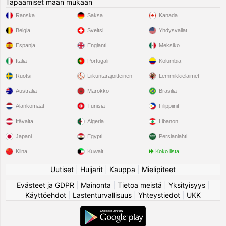
Tapaamiset maan mukaan
Ranska
Saksa
Kanada
Belgia
Sveitsi
Yhdysvallat
Espanja
Englanti
Meksiko
Italia
Portugali
Kolumbia
Ruotsi
Liikuntarajoitteinen
Lemmikkieläimet
Australia
Marokko
Brasilia
Alankomaat
Tunisia
Filippiinit
Itävalta
Algeria
Libanon
Japani
Egypti
Persianlahti
Kiina
Kuwait
Koko lista
Uutiset
|
Huijarit
|
Kauppa
|
Mielipiteet
Evästeet ja GDPR
|
Mainonta
|
Tietoa meistä
|
Yksityisyys
|
Käyttöehdot
|
Lastenturvallisuus
|
Yhteystiedot
|
UKK