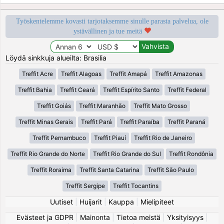
Työskentelemme kovasti tarjotaksemme sinulle parasta palvelua, ole
ystävällinen ja tue meitä
Löydä sinkkuja alueilta: Brasilia
Treffit Acre
Treffit Alagoas
Treffit Amapá
Treffit Amazonas
Treffit Bahia
Treffit Ceará
Treffit Espírito Santo
Treffit Federal
Treffit Goiás
Treffit Maranhão
Treffit Mato Grosso
Treffit Minas Gerais
Treffit Pará
Treffit Paraíba
Treffit Paraná
Treffit Pernambuco
Treffit Piauí
Treffit Rio de Janeiro
Treffit Rio Grande do Norte
Treffit Rio Grande do Sul
Treffit Rondônia
Treffit Roraima
Treffit Santa Catarina
Treffit São Paulo
Treffit Sergipe
Treffit Tocantins
Uutiset
|
Huijarit
|
Kauppa
|
Mielipiteet
Evästeet ja GDPR
|
Mainonta
|
Tietoa meistä
|
Yksityisyys
|