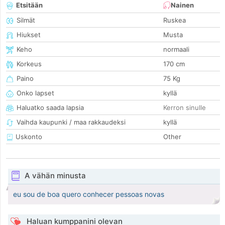
Etsitään
Nainen
Silmät
Ruskea
Hiukset
Musta
Keho
normaali
Korkeus
170 cm
Paino
75 Kg
Onko lapset
kyllä
Haluatko saada lapsia
Kerron sinulle
Vaihda kaupunki / maa rakkaudeksi
kyllä
Uskonto
Other
A vähän minusta
eu sou de boa quero conhecer pessoas novas
Haluan kumppanini olevan