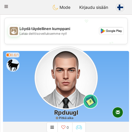
B
ahebik
Toggle
Mode
Kirjaudu sisään
navigation
💖
Löydä täydellinen kumppani
💖
Lataa deittisovelluksemme nyt!
💕
💕
0.6/1
0
Rpduugl
Pitkä aika
0