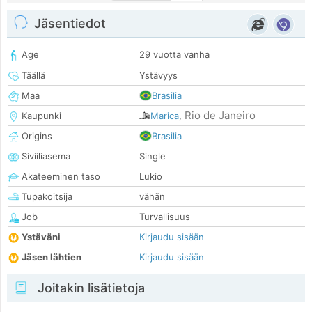
Jäsentiedot
Age
29 vuotta vanha
Täällä
Ystävyys
Maa
Brasilia
Rio de Janeiro
Kaupunki
Marica
,
Origins
Brasilia
Siviiliasema
Single
Akateeminen taso
Lukio
Tupakoitsija
vähän
Job
Turvallisuus
Ystäväni
Kirjaudu sisään
Jäsen lähtien
Kirjaudu sisään
Joitakin lisätietoja