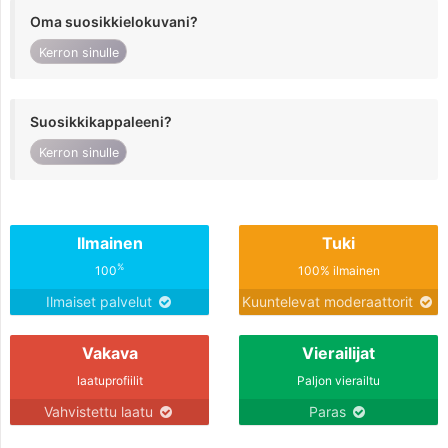
Oma suosikkielokuvani?
Kerron sinulle
Suosikkikappaleeni?
Kerron sinulle
Ilmainen
Tuki
%
100
100% ilmainen
Ilmaiset palvelut
Kuuntelevat moderaattorit
Vakava
Vierailijat
laatuprofiilit
Paljon vierailtu
Vahvistettu laatu
Paras