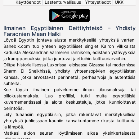
Käyttöehdot
|
Lastenturvallisuus
|
Yhteystiedot
|
UKK
Ilmainen Egyptiläinen Deittiyhteisö – Yhdisty
Faraonien Maan Halki
Löydä Egyptin johtava alusta merkitykselliä yhteyksiä varten.
Bahebik.com tuo yhteen egyptiläiset singlet Kairon vilkkaista
kaduista Aleksandrian Välimeren rannikolle, edistäen ystävyyksiä
ja kumppanuuksia, jotka juurtuvat jaettuihin kulttuuriarvoihin.
Olitpa historiallisessa Luxorissa, eloisassa Gizassa tai modernissa
Sharm El Sheikhissä, yhdisty yhteensopivien egyptiläisten
kanssa, jotka arvostavat perinnettä, perhearvoja ja autenttisia
suhteita.
Koe täysin ilmainen palvelumme ilman tilausmaksuja tai
piilokustannuksia. Luo profiilisi, tutki muita egyptiläisiä
kuvernementissasi ja aloita keskusteluja, jotka kunnioittavat
perintöäsi.
Liity tuhansiin egyptiläisiin, jotka rakentavat merkityksellisiä
yhteyksiä juhliessaan kauniin kansakuntamme rikasta kulttuuria
ja lämpöä.
Matkasi aidon seuran löytämiseen alkaa yksinkertaisesta