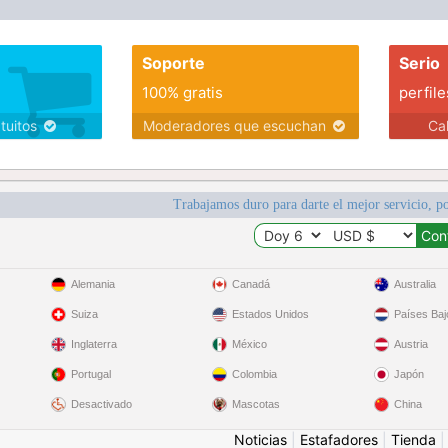
Soporte
Serio
100% gratis
perfile
atuitos
Moderadores que escuchan
Ca
Trabajamos duro para darte el mejor servicio, po
Alemania
Canadá
Australia
Suiza
Estados Unidos
Países Baj
Inglaterra
México
Austria
Portugal
Colombia
Japón
Desactivado
Mascotas
China
Noticias
|
Estafadores
|
Tienda