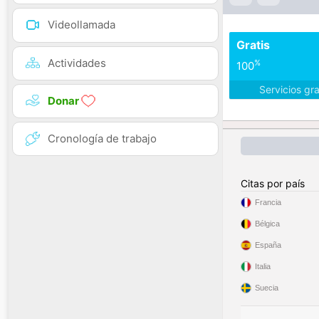
Videollamada
Gratis
Actividades
%
100
Servicios gr
Donar
Cronología de trabajo
Citas por país
Francia
Bélgica
España
Italia
Suecia