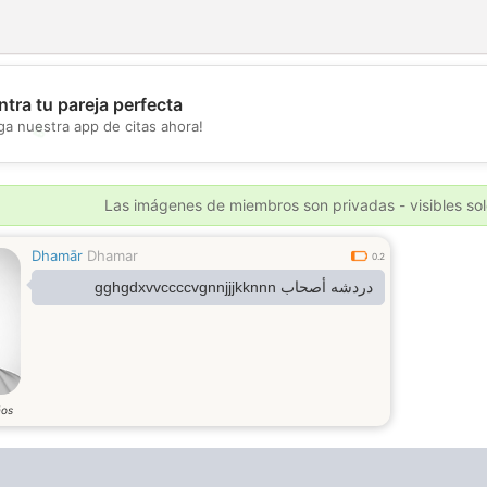
tra tu pareja perfecta
ga nuestra app de citas ahora!
💖
💕
Las imágenes de miembros son privadas - visibles sol
Dhamār
Dhamar
0.2
دردشه أصحاب gghgdxvvccccvgnnjjjkknnn
ños