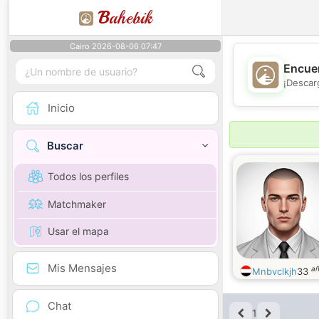
B
ahebik
Cairo 2026-08-06 07:47
Encuen
¡Descar
Inicio
Buscar
Todos los perfiles
Matchmaker
Usar el mapa
Mis Mensajes
a
Mnbvclkjh
33
Chat
1