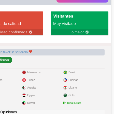
Visitantes
s de calidad
Muy visitado
lidad confirmada
Lo mejor
r favor sé solidario
Marruecos
Brasil
os
Túnez
Filipinas
Argelia
Líbano
Egipto
Golfo
Kuwait
Toda la lista
|
Opiniones