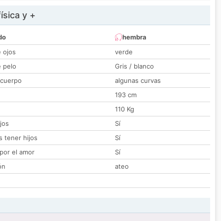
ísica y +
do
hembra
e ojos
verde
e pelo
Gris / blanco
 cuerpo
algunas curvas
193 cm
110 Kg
jos
Sí
 tener hijos
Sí
por el amor
Sí
ón
ateo