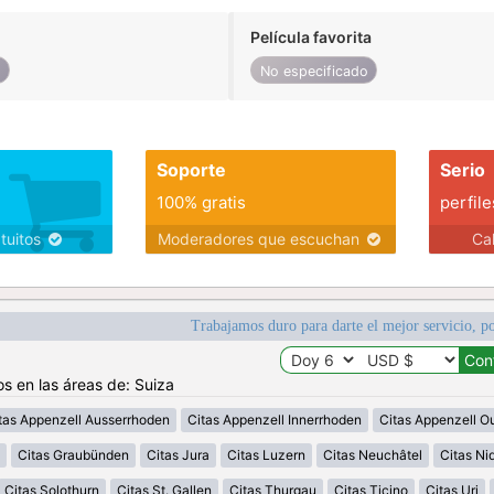
Película favorita
o
No especificado
Soporte
Serio
100% gratis
perfile
atuitos
Moderadores que escuchan
Ca
Trabajamos duro para darte el mejor servicio, po
os en las áreas de: Suiza
tas Appenzell Ausserrhoden
Citas Appenzell Innerrhoden
Citas Appenzell O
Citas Graubünden
Citas Jura
Citas Luzern
Citas Neuchâtel
Citas N
Citas Solothurn
Citas St. Gallen
Citas Thurgau
Citas Ticino
Citas Uri