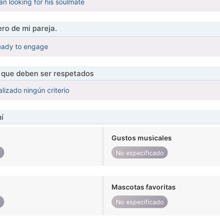
an looking for his soulmate
ro de mi pareja.
eady to engage
s que deben ser respetados
lizado ningún criterio
í
Gustos musicales
o
No especificado
Mascotas favoritas
o
No especificado