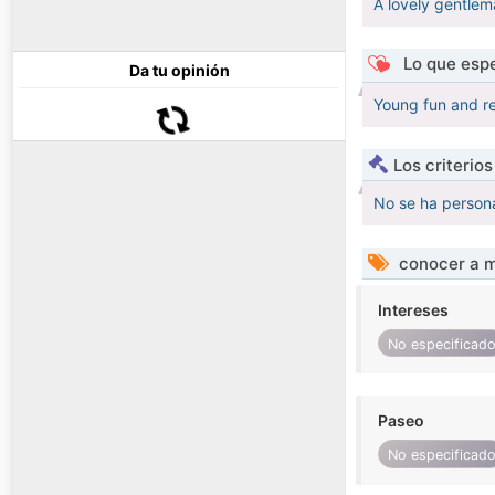
A lovely gentlem
Lo que espe
Da tu opinión
Young fun and r
Los criterio
No se ha persona
conocer a m
Intereses
No especificad
Paseo
No especificad