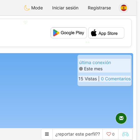
Mode
Iniciar sesión
Registrarse
💖
💕
última conexión
Este mes
15 Vistas |
0 Comentarios
¿reportar este perfil??
0