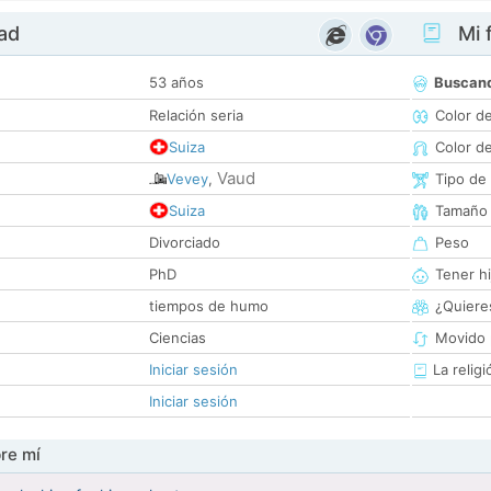
dad
Mi f
53 años
Buscan
Relación seria
Color d
Suiza
Color d
Vaud
Vevey
,
Tipo de
Suiza
Tamaño
Divorciado
Peso
PhD
Tener hi
tiempos de humo
¿Quieres
Ciencias
Movido 
Iniciar sesión
La religi
Iniciar sesión
re mí