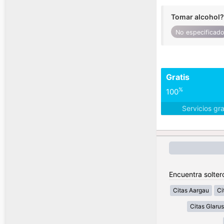
Tomar alcohol?
No especificad
Gratis
%
100
Servicios gr
Encuentra solter
Citas Aargau
Ci
Citas Glarus