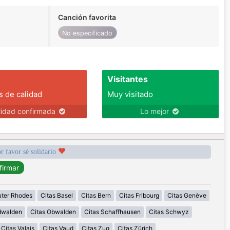
Canción favorita
No especificado
Visitantes
s de calidad
Muy visitado
lidad confirmada
Lo mejor
r favor sé solidario
uter Rhodes
Citas Basel
Citas Bern
Citas Fribourg
Citas Genève
idwalden
Citas Obwalden
Citas Schaffhausen
Citas Schwyz
Citas Valais
Citas Vaud
Citas Zug
Citas Zürich