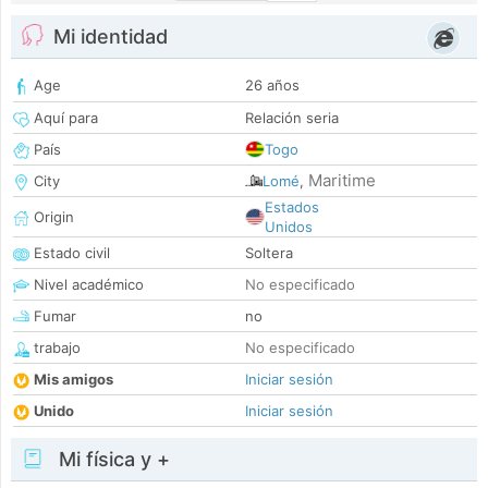
Mi identidad
Age
26 años
Aquí para
Relación seria
País
Togo
Maritime
City
Lomé
,
Estados
Origin
Unidos
Estado civil
Soltera
Nivel académico
No especificado
Fumar
no
trabajo
No especificado
Mis amigos
Iniciar sesión
Unido
Iniciar sesión
Mi física y +