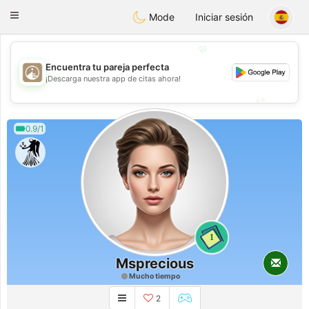
B
ahebik
Toggle
Mode
Iniciar sesión
navigation
💖
Encuentra tu pareja perfecta
💖
¡Descarga nuestra app de citas ahora!
💕
💕
0.9/1
1
Msprecious
Mucho tiempo
2