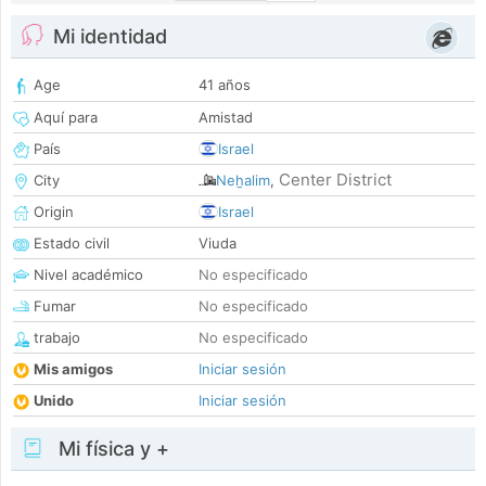
Mi identidad
Age
41 años
Aquí para
Amistad
País
Israel
Center District
City
Neẖalim
,
Origin
Israel
Estado civil
Viuda
Nivel académico
No especificado
Fumar
No especificado
trabajo
No especificado
Mis amigos
Iniciar sesión
Unido
Iniciar sesión
Mi física y +