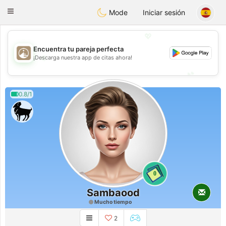
B
ahebik
Toggle
Mode
Iniciar sesión
navigation
💖
Encuentra tu pareja perfecta
💖
¡Descarga nuestra app de citas ahora!
💕
💕
0.8/1
0
Sambaood
Mucho tiempo
2