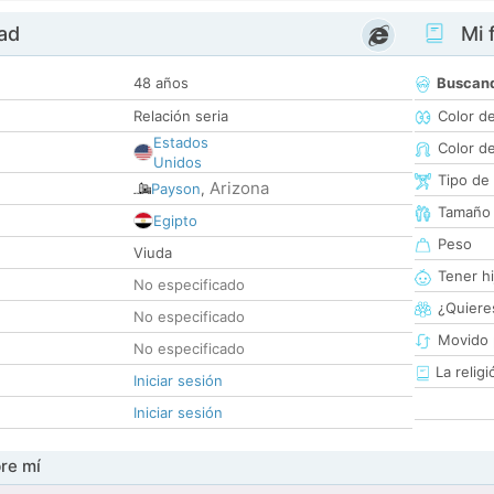
dad
Mi f
48 años
Buscan
Relación seria
Color d
Estados
Color d
Unidos
Tipo de
Arizona
Payson
,
Tamaño
Egipto
Peso
Viuda
Tener hi
No especificado
¿Quieres
No especificado
Movido 
No especificado
La religi
Iniciar sesión
Iniciar sesión
re mí