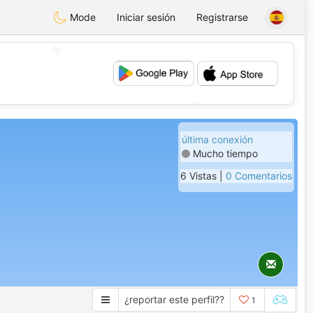
Mode
Iniciar sesión
Registrarse
💖
💕
última conexión
Mucho tiempo
6 Vistas |
0 Comentarios
¿reportar este perfil??
1