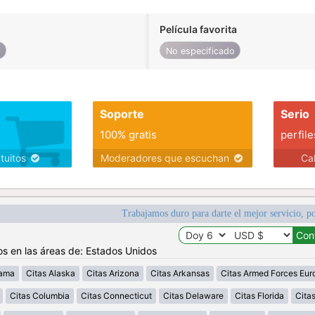
Película favorita
o
No especificado
Soporte
Serio
100% gratis
perfile
atuitos
Moderadores que escuchan
Ca
Trabajamos duro para darte el mejor servicio, po
os en las áreas de: Estados Unidos
bama
Citas Alaska
Citas Arizona
Citas Arkansas
Citas Armed Forces Eur
Citas Columbia
Citas Connecticut
Citas Delaware
Citas Florida
Cita