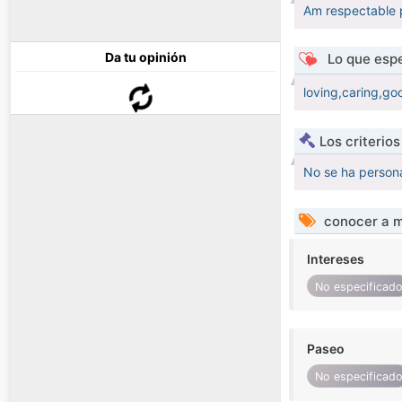
Am respectable 
Da tu opinión
Lo que espe
loving,caring,g
Los criterio
No se ha persona
conocer a m
Intereses
No especificad
Paseo
No especificad