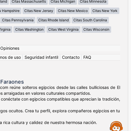
land
Citas Massachusetts
Citas Michigan
Citas Minnesota
w Hampshire
Citas New Jersey
Citas New Mexico
Citas New York
Citas Pennsylvania
Citas Rhode Island
Citas South Carolina
irginia
Citas Washington
Citas West Virginia
Citas Wisconsin
|
Opiniones
nos de uso
|
Seguridad infantil
|
Contacto
|
FAQ
s Faraones
com reúne solteros egipcios desde las calles bulliciosas de El
s arraigadas en valores culturales compartidos.
, conéctate con egipcios compatibles que aprecian la tradición,
rgos ocultos. Crea tu perfil, explora compañeros egipcios en tu
a rica cultura y calidez de nuestra hermosa nación.
Assistance