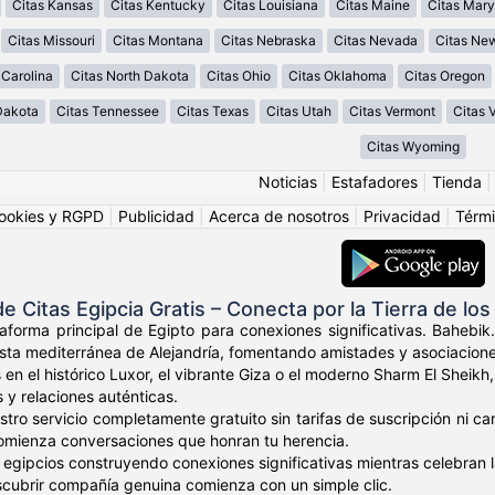
Citas Kansas
Citas Kentucky
Citas Louisiana
Citas Maine
Citas Mary
Citas Missouri
Citas Montana
Citas Nebraska
Citas Nevada
Citas Ne
 Carolina
Citas North Dakota
Citas Ohio
Citas Oklahoma
Citas Oregon
Dakota
Citas Tennessee
Citas Texas
Citas Utah
Citas Vermont
Citas V
Citas Wyoming
Noticias
|
Estafadores
|
Tienda
ookies y RGPD
|
Publicidad
|
Acerca de nosotros
|
Privacidad
|
Térmi
 Citas Egipcia Gratis – Conecta por la Tierra de lo
aforma principal de Egipto para conexiones significativas. Bahebik.
osta mediterránea de Alejandría, fomentando amistades y asociacione
 en el histórico Luxor, el vibrante Giza o el moderno Sharm El Sheikh
s y relaciones auténticas.
tro servicio completamente gratuito sin tarifas de suscripción ni ca
omienza conversaciones que honran tu herencia.
 egipcios construyendo conexiones significativas mientras celebran l
scubrir compañía genuina comienza con un simple clic.