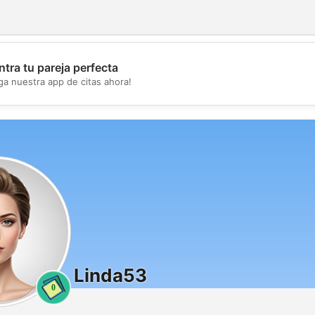
tra tu pareja perfecta
💖
ga nuestra app de citas ahora!
💕
Linda53
0