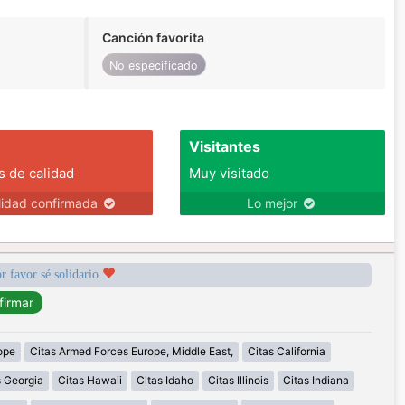
Canción favorita
No especificado
Visitantes
s de calidad
Muy visitado
lidad confirmada
Lo mejor
r favor sé solidario
ope
Citas Armed Forces Europe, Middle East,
Citas California
s Georgia
Citas Hawaii
Citas Idaho
Citas Illinois
Citas Indiana