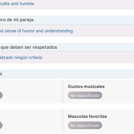
polite and humble
ro de mi pareja.
ood sense of humor and understanding
s que deben ser respetados
lizado ningún criterio
í
Gustos musicales
o
No especificado
Mascotas favoritas
o
No especificado