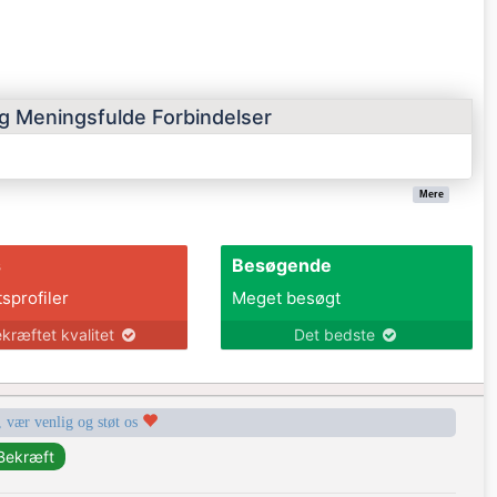
og Meningsfulde Forbindelser
Mere
s
Besøgende
tsprofiler
Meget besøgt
kræftet kvalitet
Det bedste
, vær venlig og støt os