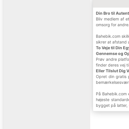
Din Bro til Auten
Bliv medlem af e
omsorg for andre
Bahebik.com skill
sikrer at afstand 
To Veje til Din E
Gennemse og Op
Prøv andre platf
finder deres vej t
Eller Tilslut Dig 
Opret din gratis
bemærkelsesværdi
På Bahebik.com e
højeste standard
bygget på latter,