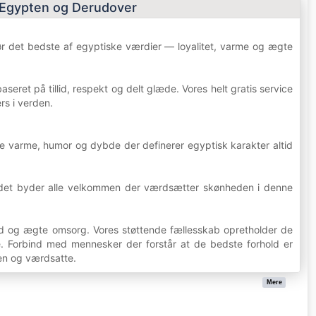
i Egypten og Derudover
r det bedste af egyptiske værdier — loyalitet, varme og ægte
eret på tillid, respekt og delt glæde. Vores helt gratis service
ers i verden.
e varme, humor og dybde der definerer egyptisk karakter altid
ens det byder alle velkommen der værdsætter skønheden i denne
ed og ægte omsorg. Vores støttende fællesskab opretholder de
e. Forbind med mennesker der forstår at de bedste forhold er
men og værdsatte.
Mere