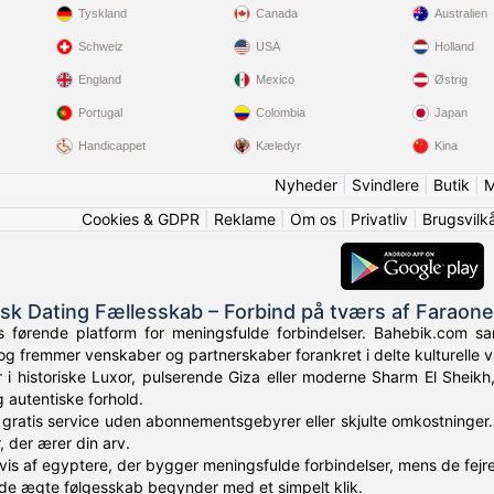
Tyskland
Canada
Australien
Schweiz
USA
Holland
England
Mexico
Østrig
Portugal
Colombia
Japan
Handicappet
Kæledyr
Kina
Nyheder
|
Svindlere
|
Butik
|
M
Cookies & GDPR
|
Reklame
|
Om os
|
Privatliv
|
Brugsvilk
isk Dating Fællesskab – Forbind på tværs af Faraon
førende platform for meningsfulde forbindelser. Bahebik.com samle
g fremmer venskaber og partnerskaber forankret i delte kulturelle v
i historiske Luxor, pulserende Giza eller moderne Sharm El Sheikh
 autentiske forhold.
 gratis service uden abonnementsgebyrer eller skjulte omkostninger.
 der ærer din arv.
ndvis af egyptere, der bygger meningsfulde forbindelser, mens de fej
finde ægte følgesskab begynder med et simpelt klik.