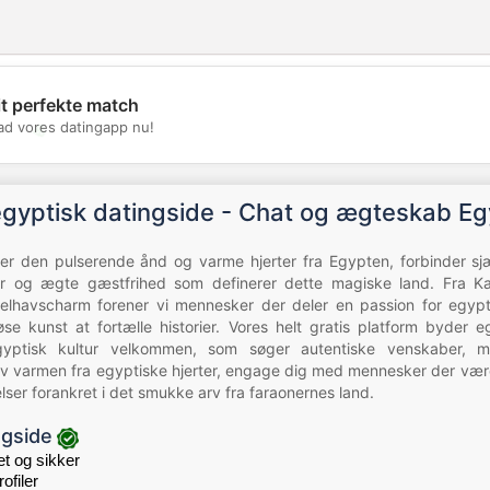
it perfekte match
💖
d vores datingapp nu!
💕
egyptisk datingside - Chat og ægteskab Eg
rer den pulserende ånd og varme hjerter fra Egypten, forbinder s
or og ægte gæstfrihed som definerer dette magiske land. Fra Kair
elhavscharm forener vi mennesker der deler en passion for egyptis
se kunst at fortælle historier. Vores helt gratis platform byder 
yptisk kultur velkommen, som søger autentiske venskaber, me
ev varmen fra egyptiske hjerter, engage dig med mennesker der værds
elser forankret i det smukke arv fra faraonernes land.
ngside
 og sikker
ofiler