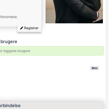
alitetsmøde.
Registrer
e brugere
for loggede brugere
Mere
orbindelse