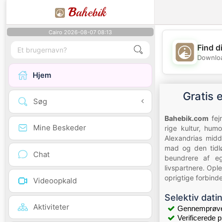
B
ahebik
Cairo 2026-08-07 08:13
Find d
Downloa
Hjem
Gratis 
Søg
Bahebik.com
fej
Mine Beskeder
rige kultur, hum
Alexandrias midd
mad og den tidlø
Chat
beundrere af eg
livspartnere. Opl
oprigtige forbind
Videoopkald
Selektiv dati
Aktiviteter
Gennemprøvet
Verificerede pr