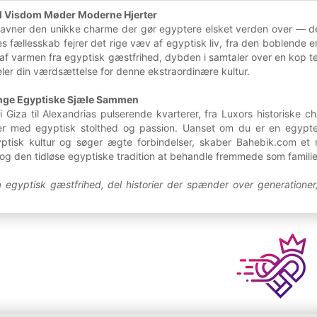
 Visdom Møder Moderne Hjerter
vner den unikke charme der gør egyptere elsket verden over — dere
es fællesskab fejrer det rige væv af egyptisk liv, fra den boblende en
af varmen fra egyptisk gæstfrihed, dybden i samtaler over en kop te,
eler din værdsættelse for denne ekstraordinære kultur.
ringe Egyptiske Sjæle Sammen
 Giza til Alexandrias pulserende kvarterer, fra Luxors historiske 
ker med egyptisk stolthed og passion. Uanset om du er en egypte
yptisk kultur og søger ægte forbindelser, skaber Bahebik.com et 
og den tidløse egyptiske tradition at behandle fremmede som familie
egyptisk gæstfrihed, del historier der spænder over generationer