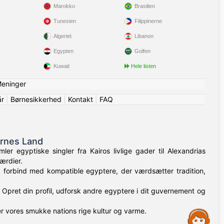
Marokko
Brasilien
Tunesien
Filippinerne
Algeriet
Libanon
Egypten
Golfen
Kuwait
Hele listen
eninger
år
|
Børnesikkerhed
|
Kontakt
|
FAQ
ernes Land
r egyptiske singler fra Kairos livlige gader til Alexandrias
ærdier.
, forbind med kompatible egyptere, der værdsætter tradition,
 Opret din profil, udforsk andre egyptere i dit guvernement og
rer vores smukke nations rige kultur og varme.
Assistance