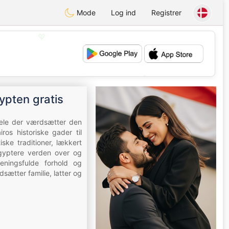
Mode
Log ind
Registrer
💖
💕
ypten gratis
jæle der værdsætter den
os historiske gader til
ke traditioner, lækkert
egyptere verden over og
ningsfulde forhold og
ætter familie, latter og