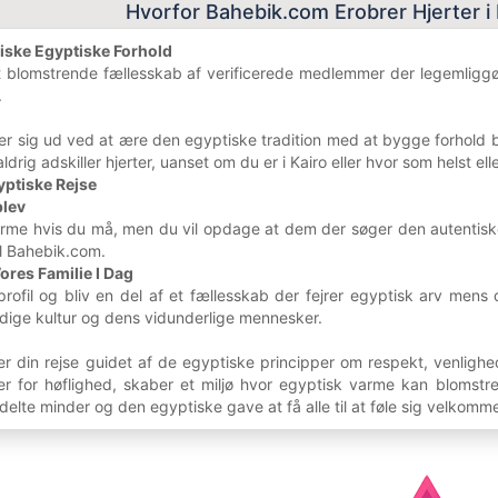
Hvorfor Bahebik.com Erobrer Hjerter 
tiske Egyptiske Forhold
t blomstrende fællesskab af verificerede medlemmer der legemliggø
.
er sig ud ved at ære den egyptiske tradition med at bygge forhold bas
aldrig adskiller hjerter, uanset om du er i Kairo eller hvor som helst ell
gyptiske Rejse
lev
orme hvis du må, men du vil opdage at dem der søger den autentisk
il Bahebik.com.
Vores Familie I Dag
 profil og bliv en del af et fællesskab der fejrer egyptisk arv m
ge kultur og dens vidunderlige mennesker.
r din rejse guidet af de egyptiske principper om respekt, venligh
er for høflighed, skaber et miljø hvor egyptisk varme kan blomstr
 delte minder og den egyptiske gave at få alle til at føle sig velkom