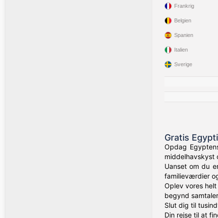
Frankrig
Belgien
Spanien
Italien
Sverige
Gratis Egypt
Opdag Egyptens 
middelhavskyst o
Uanset om du er 
familieværdier og
Oplev vores helt
begynd samtaler,
Slut dig til tusi
Din rejse til at 