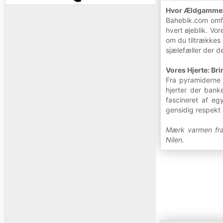
Hvor Ældgammel
Bahebik.com omfa
hvert øjeblik. Vor
om du tiltrækkes 
sjælefæller der d
Vores Hjerte: B
Fra pyramiderne i
hjerter der ban
fascineret af eg
gensidig respekt 
Mærk varmen fra 
Nilen.