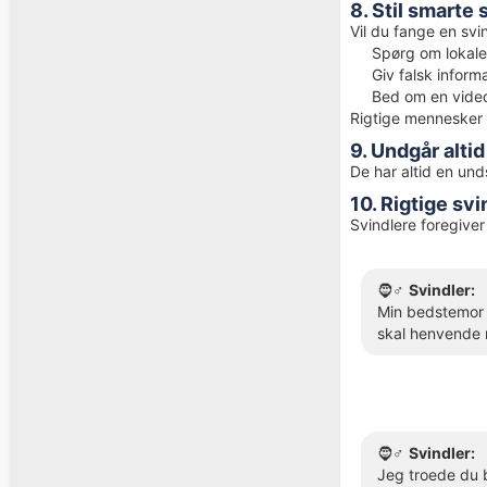
8. Stil smarte
Vil du fange en svi
Spørg om lokale
Giv falsk inform
Bed om en vide
Rigtige mennesker v
9. Undgår alti
De har altid en und
10. Rigtige sv
Svindlere foregive
🧔♂️
Svindler:
Min bedstemor e
skal henvende m
🧔♂️
Svindler:
Jeg troede du b