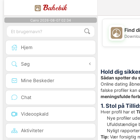
B
ahebik
Cairo 2026-08-07 02:34
Find d
Downloa
Hjem
Søg
Hold dig sikke
Sådan spotter du s
Mine Beskeder
Online dating åbne
falske profiler kan
meningsfulde forb
Chat
1. Stol på Till
Hver profil har et
T
Videoopkald
Nye profiler uden
Ufuldstændige bi
Aktiviteter
Nyligt rapporter
Tip:
Vær forsigtig 