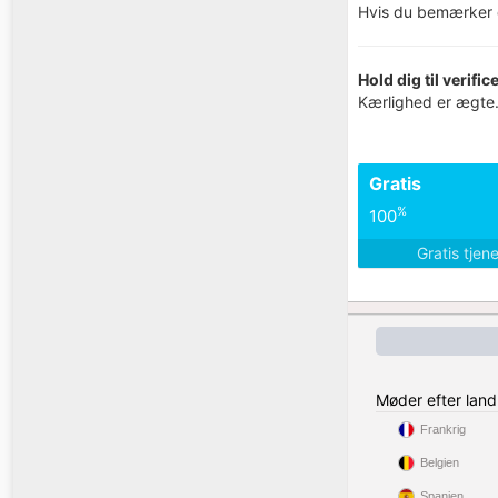
Hvis du bemærker 
Hold dig til verifi
Kærlighed er ægte. 
Gratis
%
100
Gratis tjen
Møder efter land
Frankrig
Belgien
Spanien