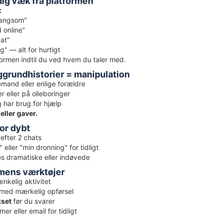
dig væk fra platformen
:
langsom"
d online"
vat"
g" — alt for hurtigt
formen indtil du ved hvem du taler med.
ggrundhistorier = manipulation
mand eller enlige forældre
r eller på olieboringer
 har brug for hjælp
eller gaver.
for dybt
 efter 2 chats
 eller "min dronning" for tidligt
les dramatiske eller indøvede
rmens værktøjer
nkelig aktivitet
med mærkelig opførsel
kset
før du svarer
er eller email for tidligt