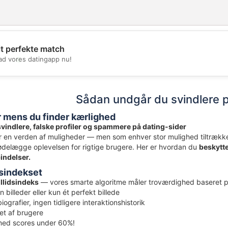
it perfekte match
💖
d vores datingapp nu!
💕
Sådan undgår du svindlere p
r mens du finder kærlighed
vindlere, falske profiler og spammere på dating-sider
r en verden af muligheder — men som enhver stor mulighed tiltrækk
 ødelægge oplevelsen for rigtige brugere. Her er hvordan du
beskytte
indelser.
idsindekset
illidsindeks
— vores smarte algoritme måler troværdighed baseret på
 billeder eller kun ét perfekt billede
ografier, ingen tidligere interaktionshistorik
et af brugere
med scores under 60%!