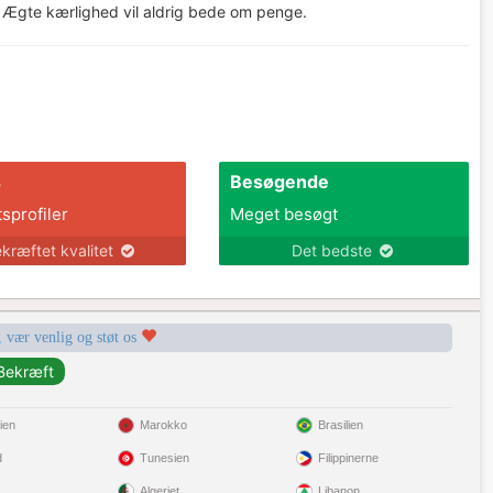
 Ægte kærlighed vil aldrig bede om penge.
s
Besøgende
tsprofiler
Meget besøgt
kræftet kvalitet
Det bedste
, vær venlig og støt os
ien
Marokko
Brasilien
d
Tunesien
Filippinerne
Algeriet
Libanon