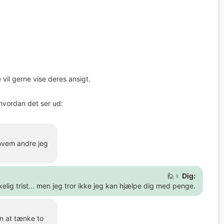
 vil gerne vise deres ansigt.
hvordan det ser ud:
 hvem andre jeg
🙋♀️
Dig:
rkelig trist... men jeg tror ikke jeg kan hjælpe dig med penge.
en at tænke to