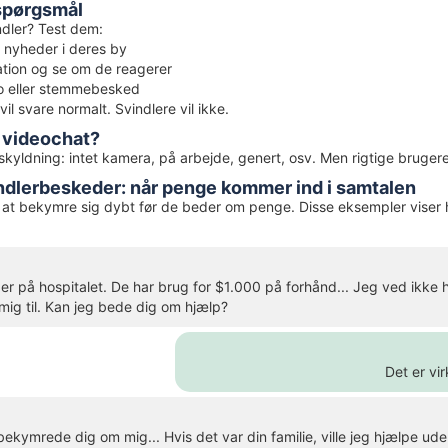
 spørgsmål
ndler? Test dem:
 nyheder i deres by
ation og se om de reagerer
o eller stemmebesked
il svare normalt. Svindlere vil ikke.
d videochat?
skyldning: intet kamera, på arbejde, genert, osv. Men rigtige brugere
indlerbeskeder: når penge kommer ind i samtalen
r at bekymre sig dybt før de beder om penge. Disse eksempler viser 
r på hospitalet. De har brug for $1.000 på forhånd... Jeg ved ikke
ig til. Kan jeg bede dig om hjælp?
Det er vi
ekymrede dig om mig... Hvis det var din familie, ville jeg hjælpe ud