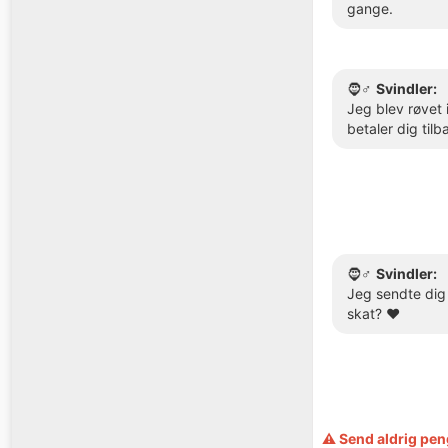
gange.
🧔♂️
Svindler:
Jeg blev røvet 
betaler dig til
🧔♂️
Svindler:
Jeg sendte dig 
skat? ❤️
⚠️ Send aldrig pen