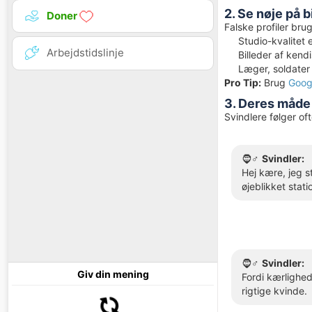
2. Se nøje på b
Doner
Falske profiler brug
Studio-kvalitet e
Arbejdstidslinje
Billeder af kendi
Læger, soldater 
Pro Tip:
Brug
Goog
3. Deres måde 
Svindlere følger of
🧔♂️
Svindler:
Hej kære, jeg s
øjeblikket stati
🧔♂️
Svindler:
Giv din mening
Fordi kærlighed
rigtige kvinde.