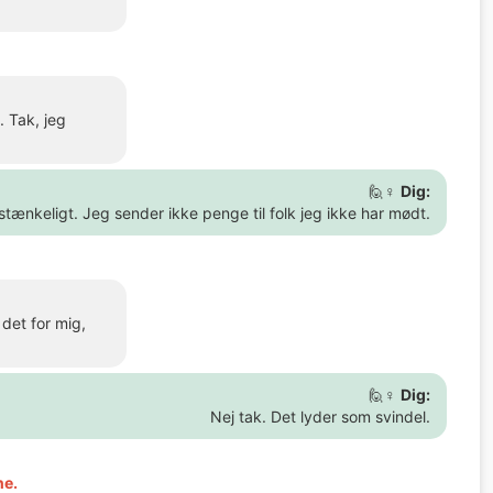
. Tak, jeg
🙋♀️
Dig:
stænkeligt. Jeg sender ikke penge til folk jeg ikke har mødt.
det for mig,
🙋♀️
Dig:
Nej tak. Det lyder som svindel.
ne.