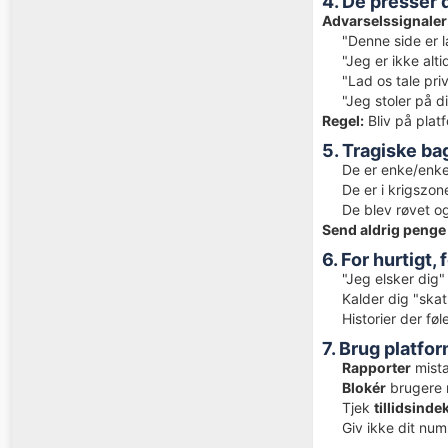
4. De presser 
Advarselssignaler
"Denne side er 
"Jeg er ikke alti
"Lad os tale pri
"Jeg stoler på di
Regel:
Bliv på plat
5. Tragiske ba
De er enke/enke
De er i krigszone
De blev røvet og
Send aldrig penge 
6. For hurtigt, 
"Jeg elsker dig"
Kalder dig "skat"
Historier der fø
7. Brug platfo
Rapporter
mistæ
Blokér
brugere 
Tjek
tillidsinde
Giv ikke dit numm