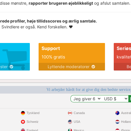
disse mønstre,
rapporter brugeren øjeblikkeligt
og afslut samtalen.
cerede profiler, høje tillidsscores og ærlig samtale.
Svindlere er også. Kend forskellen. ❤️
Support
Seriø
100% gratis
kvalite
ester
Lyttende moderatorer
Be
Vi arbejder hårdt for at give dig den bedste service
Tyskland
Canada
Austral
Schweiz
USA
Hollan
England
Mexico
Østrig