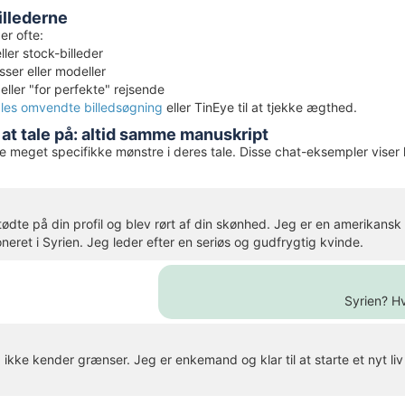
illederne
er ofte:
ller stock-billeder
sser eller modeller
eller "for perfekte" rejsende
les omvendte billedsøgning
eller TinEye til at tjekke ægthed.
at tale på: altid samme manuskript
te meget specifikke mønstre i deres tale. Disse chat-eksempler viser 
tødte på din profil og blev rørt af din skønhed. Jeg er en amerikansk m
oneret i Syrien. Jeg leder efter en seriøs og gudfrygtig kvinde.
Syrien? Hv
 ikke kender grænser. Jeg er enkemand og klar til at starte et nyt l