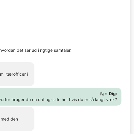
hvordan det ser ud i rigtige samtaler.
ilitærofficer i
🙋♀️
Dig:
orfor bruger du en dating-side her hvis du er så langt væk?
iv med den