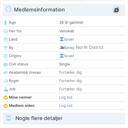
Medlemsinformation
Age
38 år gammel
Her for
Venskab
Land
Israel
North District
By
Baraq
,
Origins
Israel
Civil status
Single
Akademisk niveau
Fortæller dig
Ryger
Fortæller dig
Job
Fortæller dig
Mine venner
Log ind
Medlem siden
Log ind
Nogle flere detaljer