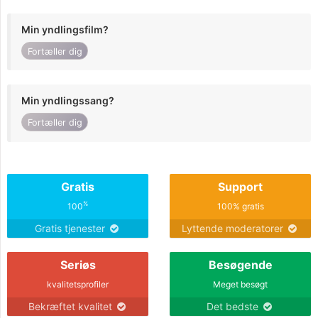
Min yndlingsfilm?
Fortæller dig
Min yndlingssang?
Fortæller dig
Gratis
Support
%
100
100% gratis
Gratis tjenester
Lyttende moderatorer
Seriøs
Besøgende
kvalitetsprofiler
Meget besøgt
Bekræftet kvalitet
Det bedste