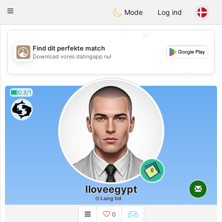
B
ahebik
Toggle
Mode
Log ind
navigation
💖
Find dit perfekte match
💖
Download vores datingapp nu!
💕
💕
0.8/1
0
Iloveegypt
Lang tid
0