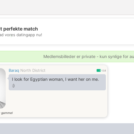
it perfekte match
d vores datingapp nu!
💖
💕
Medlemsbilleder er private - kun synlige for a
Baraq
North District
0.8
I look for Egyptian woman, I want her on me.
:)
r gammel