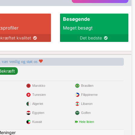
s
Besøgende
tsprofiler
Meget besøgt
kræftet kvalitet
Det bedste
, vær venlig og støt os
Marokko
Brasilien
Tunesien
Filippinerne
Algeriet
Libanon
Egypten
Golfen
Kuwait
Hele listen
eninger