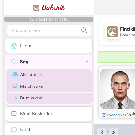
B
ahebik
Cairo 2026-08-07 21:58
Find d
Downloa
Hjem
Søg
Alle profiler
Matchmaker
Brug kortet
Mine Beskeder
å
Iloveegypt
38
Chat
1