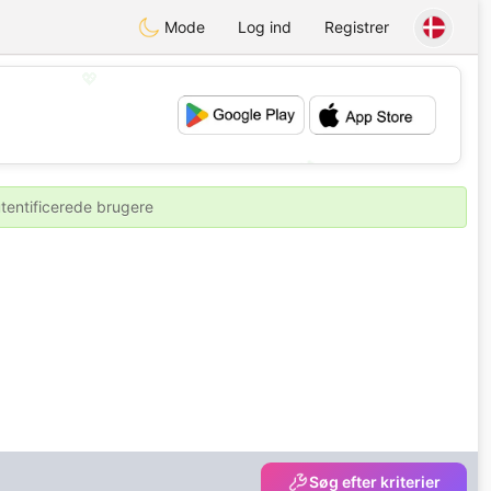
Mode
Log ind
Registrer
💖
💕
utentificerede brugere
Søg efter kriterier