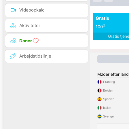
Videoopkald
Gratis
Aktiviteter
%
100
Gratis tjen
Doner
Arbejdstidslinje
Møder efter land
Frankrig
Belgien
Spanien
Italien
Sverige