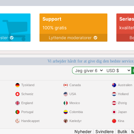
Support
Seriø
100% gratis
kvalite
ester
Lyttende moderatorer
Be
Vi arbejder hårdt for at give dig den bedste service
Tyskland
Canada
Australien
Schweiz
USA
Holland
England
Mexico
Østrig
Portugal
Colombia
Japan
Handicappet
Kæledyr
Kina
Nyheder
|
Svindlere
|
Butik
|
M