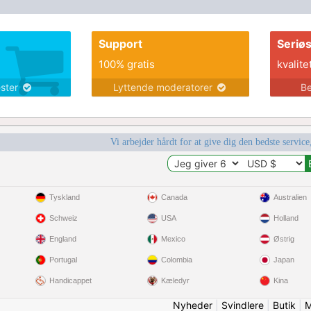
Support
Seriø
100% gratis
kvalite
ester
Lyttende moderatorer
Be
Vi arbejder hårdt for at give dig den bedste service
Tyskland
Canada
Australien
Schweiz
USA
Holland
England
Mexico
Østrig
Portugal
Colombia
Japan
Handicappet
Kæledyr
Kina
Nyheder
|
Svindlere
|
Butik
|
M