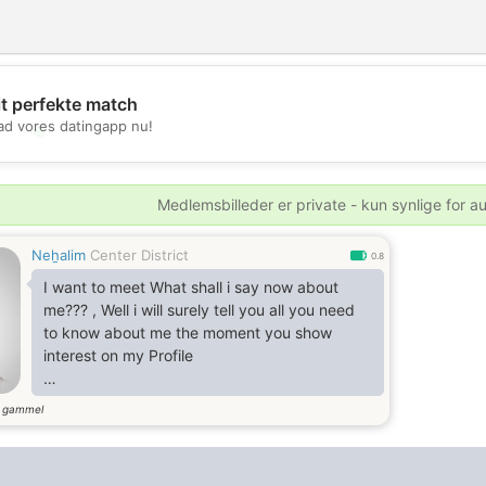
it perfekte match
d vores datingapp nu!
💖
💕
Medlemsbilleder er private - kun synlige for a
Neẖalim
Center District
0.8
I want to meet What shall i say now about
me??? , Well i will surely tell you all you need
to know about me the moment you show
interest on my Profile
r gammel