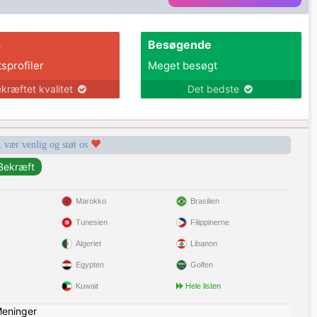
s
Besøgende
tsprofiler
Meget besøgt
kræftet kvalitet
Det bedste
, vær venlig og støt os
Marokko
Brasilien
Tunesien
Filippinerne
Algeriet
Libanon
Egypten
Golfen
Kuwait
Hele listen
eninger