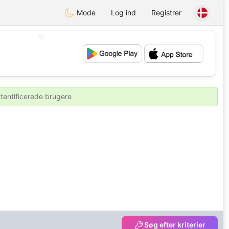
Mode
Log ind
Registrer
💖
💕
utentificerede brugere
Søg efter kriterier