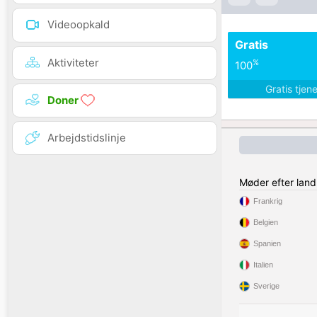
Videoopkald
Gratis
Aktiviteter
%
100
Gratis tjen
Doner
Arbejdstidslinje
Møder efter land
Frankrig
Belgien
Spanien
Italien
Sverige