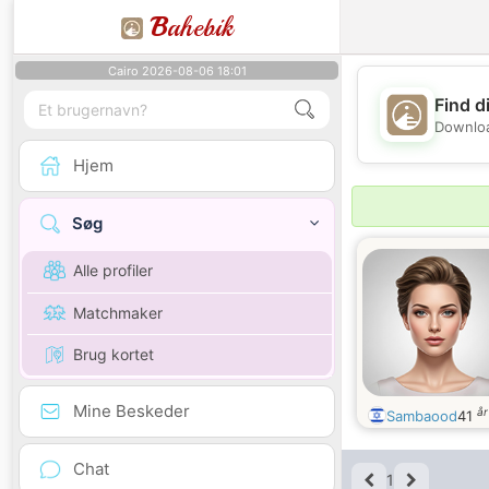
B
ahebik
Cairo 2026-08-06 18:01
Find d
Downloa
Hjem
Søg
Alle profiler
Matchmaker
Brug kortet
Mine Beskeder
å
Sambaood
41
Chat
1