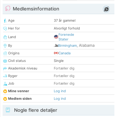
Medlemsinformation
Age
37 år gammel
Her for
Alvorligt forhold
Forenede
Land
Stater
Alabama
By
Birmingham
,
Origins
Canada
Civil status
Single
Akademisk niveau
Fortæller dig
Ryger
Fortæller dig
Job
Fortæller dig
Mine venner
Log ind
Medlem siden
Log ind
Nogle flere detaljer