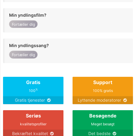
Min yndlingsfilm?
Fortæller dig
Min yndlingssang?
Fortæller dig
Gratis
Support
%
100
100% gratis
Gratis tjenester
Lyttende moderatorer
Seriøs
Besøgende
kvalitetsprofiler
Meget besøgt
Bekræftet kvalitet
Det bedste