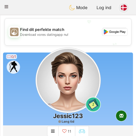
B
ahebik
Toggle
Mode
Log ind
navigation
💖
Find dit perfekte match
💖
Download vores datingapp nu!
💕
💕
0/1
2
Jessic123
Lang tid
11