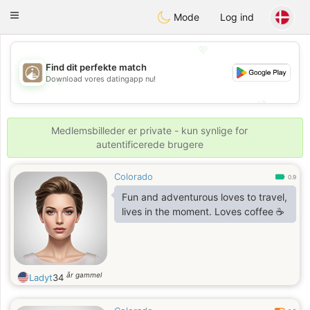
B
ahebik
Toggle
Mode
Log ind
navigation
💖
Find dit perfekte match
Download vores datingapp nu!
💖
💕
💕
Medlemsbilleder er private - kun synlige for
autentificerede brugere
Colorado
0.9
Fun and adventurous loves to travel,
lives in the moment. Loves coffee ☕
år gammel
Ladyt
34