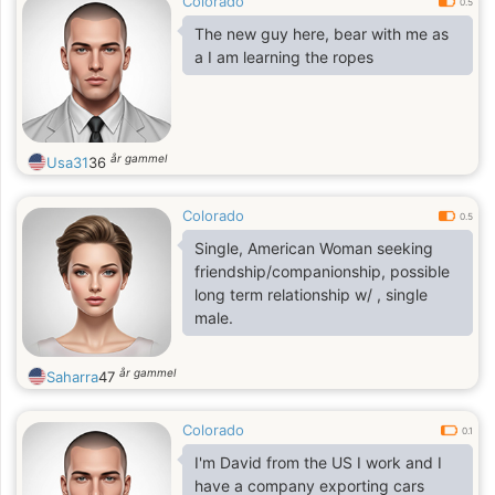
Colorado
0.5
The new guy here, bear with me as
a I am learning the ropes
år gammel
Usa31
36
Colorado
0.5
Single, American Woman seeking
friendship/companionship, possible
long term relationship w/ , single
male.
år gammel
Saharra
47
Colorado
0.1
I'm David from the US I work and I
have a company exporting cars