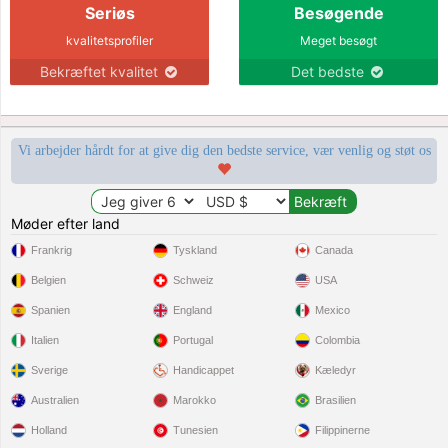
Seriøs
Besøgende
kvalitetsprofiler
Meget besøgt
Bekræftet kvalitet
Det bedste
Vi arbejder hårdt for at give dig den bedste service, vær venlig og støt os
Møder efter land
Frankrig
Tyskland
Canada
Belgien
Schweiz
USA
Spanien
England
Mexico
Italien
Portugal
Colombia
Sverige
Handicappet
Kæledyr
Australien
Marokko
Brasilien
Holland
Tunesien
Filippinerne