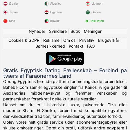
Østrig
Algeriet
Libanon
Japan
Egypten
Golfen
Kina
Kuwait
Hele listen
Nyheder
|
Svindlere
|
Butik
|
Meninger
Cookies & GDPR
|
Reklame
|
Om os
|
Privatliv
|
Brugsvilkår
|
Børnesikkerhed
|
Kontakt
|
FAQ
Gratis Egyptisk Dating Fællesskab – Forbind på
tværs af Faraonernes Land
Opdag Egyptens førende platform for meningsfulde forbindelser.
Bahebik.com samler egyptiske singler fra Kairos livlige gader til
Alexandrias middelhavskyst og fremmer venskaber og
partnerskaber forankret i delte kulturelle værdier.
Uanset om du er i historiske Luxor, pulserende Giza eller
moderne Sharm El Sheikh, forbind med kompatible egyptere,
der værdsætter tradition, familieværdier og autentiske forhold.
Oplev vores helt gratis service uden abonnementsgebyrer eller
skjulte omkostninger. Opret din profil, udforsk andre egyptere i