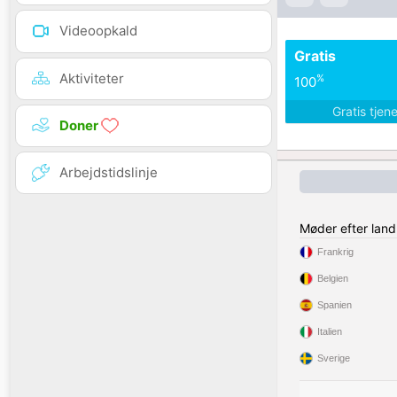
Videoopkald
Gratis
Aktiviteter
%
100
Gratis tjen
Doner
Arbejdstidslinje
Møder efter land
Frankrig
Belgien
Spanien
Italien
Sverige