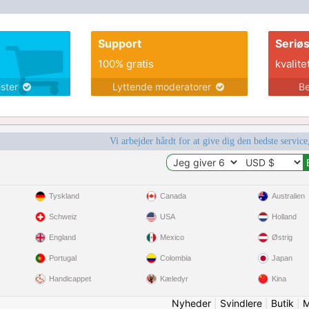
Support
Seriø
100% gratis
kvalite
ester
Lyttende moderatorer
Be
Vi arbejder hårdt for at give dig den bedste service
Tyskland
Canada
Australien
Schweiz
USA
Holland
England
Mexico
Østrig
Portugal
Colombia
Japan
Handicappet
Kæledyr
Kina
Nyheder
|
Svindlere
|
Butik
|
M