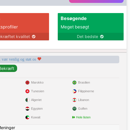
s
Besøgende
tsprofiler
Meget besøgt
kræftet kvalitet
Det bedste
, vær venlig og støt os
Marokko
Brasilien
Tunesien
Filippinerne
Algeriet
Libanon
Egypten
Golfen
Kuwait
Hele listen
eninger