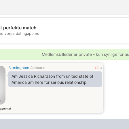
it perfekte match
d vores datingapp nu!
💖
💕
Medlemsbilleder er private - kun synlige for a
Birmingham
Alabama
0
Am Jessica Richardson from united state of
America am here for serious relationship
 gammel