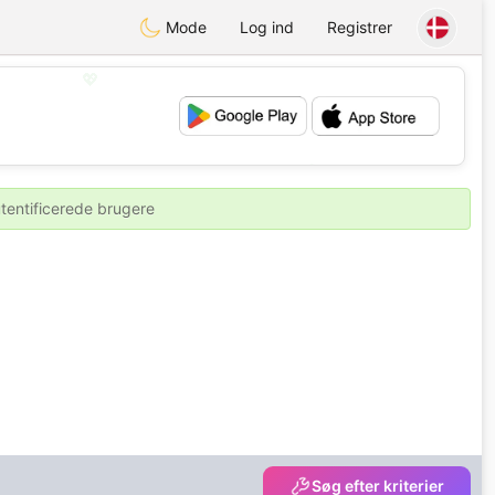
Mode
Log ind
Registrer
💖
💕
utentificerede brugere
Søg efter kriterier