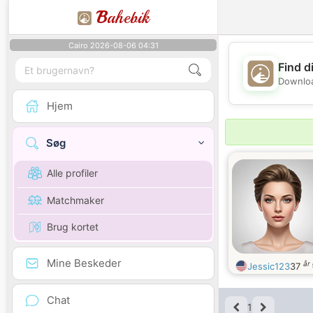
B
ahebik
Cairo 2026-08-06 04:31
Find d
Downloa
Hjem
Søg
Alle profiler
Matchmaker
Brug kortet
Mine Beskeder
år
Jessic123
37
Chat
1