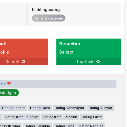
Lieblingssong
Nicht angegeben
aft
Besucher
ofile
Beliebt
Geprüft
Top-Seite
rvice
Dating Beheira
Dating Cairo
Dating Daqahliyah
Dating Dumyat
h
Dating Kafr El Sheikh
Dating Kafr El-Sheikh
Dating Luxor
g North Sinai
Dating Qalyubia
Dating Qena
Dating Red Sea