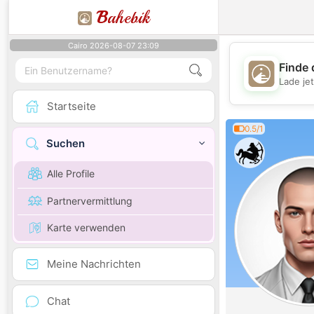
B
ahebik
Cairo 2026-08-07 23:09
Finde 
Lade je
Startseite
0.5/1
Suchen
Alle Profile
Partnervermittlung
Karte verwenden
Meine Nachrichten
Chat