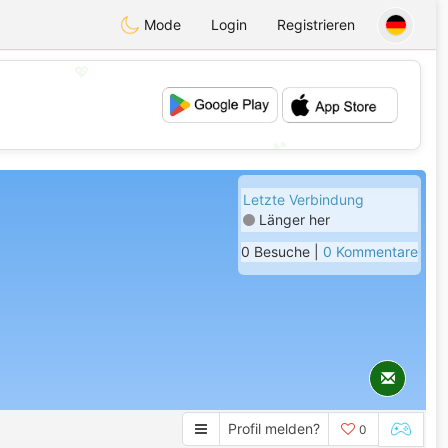
Mode
Login
Registrieren
💖
💕
Letzte Verbindung
Länger her
0 Besuche |
0 Kommentare
Profil melden?
0