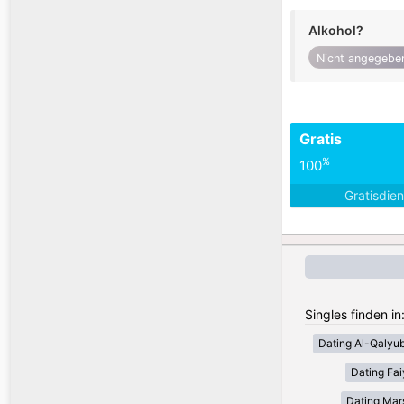
Alkohol?
Nicht angegebe
Gratis
%
100
Gratisdie
Singles finden i
Dating Al-Qalyub
Dating Fa
Dating Mar