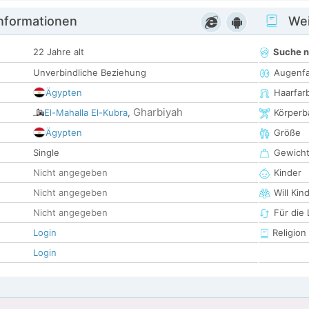
informationen
Wei
22 Jahre alt
Suche 
Unverbindliche Beziehung
Augenf
Ägypten
Haarfar
Gharbiyah
El-Mahalla El-Kubra
,
Körperb
Ägypten
Größe
Single
Gewich
Nicht angegeben
Kinder
Nicht angegeben
Will Kin
Nicht angegeben
Für die
Login
Religion
Login