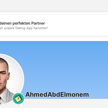
deinen perfekten Partner
💖
tzt unsere Dating-App herunter!
💕
AhmedAbdElmonem
0