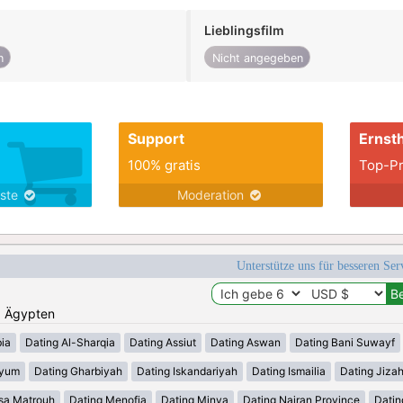
Lieblingsfilm
n
Nicht angegeben
Support
Ernsth
100% gratis
Top-Pr
nste
Moderation
Unterstütze uns für besseren Se
n: Ägypten
ia
Dating Al-Sharqia
Dating Assiut
Dating Aswan
Dating Bani Suwayf
iyum
Dating Gharbiyah
Dating Iskandariyah
Dating Ismailia
Dating Jiza
sa Matrouh
Dating Menofia
Dating Minya
Dating Najran Province
Datin